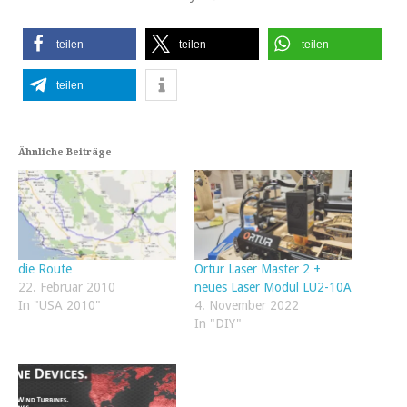
teilen
teilen
teilen
teilen
Ähnliche Beiträge
die Route
Ortur Laser Master 2 +
22. Februar 2010
neues Laser Modul LU2-10A
In "USA 2010"
4. November 2022
In "DIY"