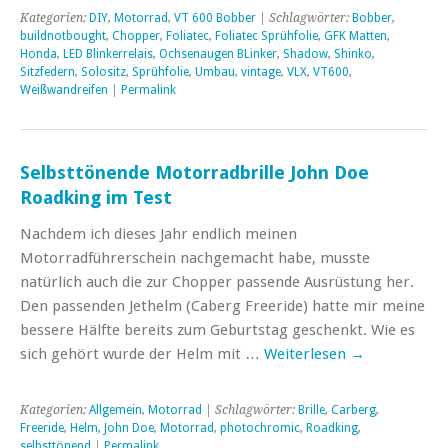
Kategorien:
DIY
,
Motorrad
,
VT 600 Bobber
| Schlagwörter:
Bobber
,
buildnotbought
,
Chopper
,
Foliatec
,
Foliatec Sprühfolie
,
GFK Matten
,
Honda
,
LED Blinkerrelais
,
Ochsenaugen BLinker
,
Shadow
,
Shinko
,
Sitzfedern
,
Solositz
,
Sprühfolie
,
Umbau
,
vintage
,
VLX
,
VT600
,
Weißwandreifen
|
Permalink
Selbsttönende Motorradbrille John Doe
Roadking im Test
Nachdem ich dieses Jahr endlich meinen
Motorradführerschein nachgemacht habe, musste
natürlich auch die zur Chopper passende Ausrüstung her.
Den passenden Jethelm (Caberg Freeride) hatte mir meine
bessere Hälfte bereits zum Geburtstag geschenkt. Wie es
sich gehört wurde der Helm mit …
Weiterlesen
→
Kategorien:
Allgemein
,
Motorrad
| Schlagwörter:
Brille
,
Carberg
,
Freeride
,
Helm
,
John Doe
,
Motorrad
,
photochromic
,
Roadking
,
selbsttönend
|
Permalink