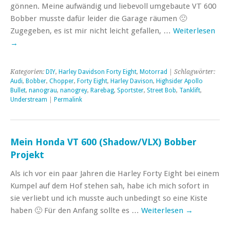
gönnen. Meine aufwändig und liebevoll umgebaute VT 600
Bobber musste dafür leider die Garage räumen 🙁
Zugegeben, es ist mir nicht leicht gefallen, …
Weiterlesen
→
Kategorien:
DIY
,
Harley Davidson Forty Eight
,
Motorrad
| Schlagwörter:
Audi
,
Bobber
,
Chopper
,
Forty Eight
,
Harley Davison
,
Highsider Apollo
Bullet
,
nanograu
,
nanogrey
,
Rarebag
,
Sportster
,
Street Bob
,
Tanklift
,
Understream
|
Permalink
Mein Honda VT 600 (Shadow/VLX) Bobber
Projekt
Als ich vor ein paar Jahren die Harley Forty Eight bei einem
Kumpel auf dem Hof stehen sah, habe ich mich sofort in
sie verliebt und ich musste auch unbedingt so eine Kiste
haben 🙂 Für den Anfang sollte es …
Weiterlesen
→