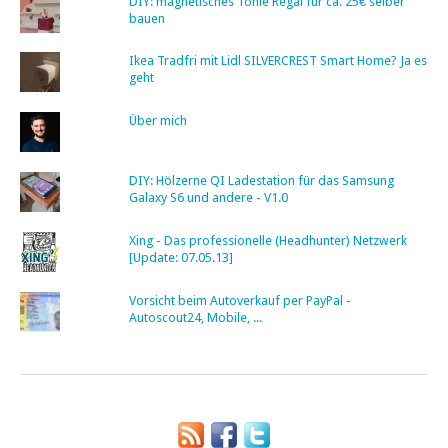
DIY: magnetisches Tonie Regal für ca. 25€ selber
bauen
Ikea Tradfri mit Lidl SILVERCREST Smart Home? Ja es
geht
Über mich
DIY: Hölzerne QI Ladestation für das Samsung
Galaxy S6 und andere - V1.0
Xing - Das professionelle (Headhunter) Netzwerk
[Update: 07.05.13]
Vorsicht beim Autoverkauf per PayPal -
Autoscout24, Mobile, ...