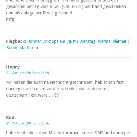
und habe einen moneygram mit hand gezeichnet und den
gesamten betrag was er will (630 Euro ) per hand geschrieben
und als anlage per Email gesendet .
mfg
Pingback:
Bonner Linktipps am (hust!) Dienstag: Alarma, Alarma! |
Bundesstadt.com
Henry
21. Oktober 2015 um 18:09
Mir haben die auch ne Nachricht geschrieben, hab schon fast
überlegt ob ich nicht zurück schreibe, wie es denn mit
deutschem Text wäre…. 🙂
Rudi
21. Oktober 2015 um 20:56
habe heute die selben Mail bekommen: zuerst SMS und dann per