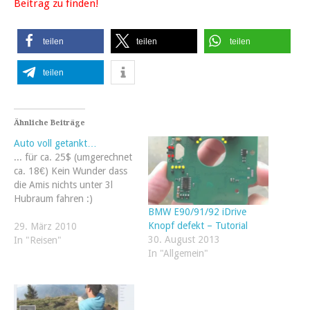
Beitrag zu finden!
https://cocinamundo.es
teilen
teilen
teilen
https://interpretacionsuenos.es
https://mujerymaquillaje.es
teilen
https://noticiasdeconomia.es
https://ciness.es
https://cochesdeportivos.net
Ähnliche Beiträge
https://tecnologia.today
Auto voll getankt…
... für ca. 25$ (umgerechnet
ca. 18€) Kein Wunder dass
die Amis nichts unter 3l
Hubraum fahren :)
BMW E90/91/92 iDrive
Knopf defekt – Tutorial
29. März 2010
30. August 2013
In "Reisen"
In "Allgemein"