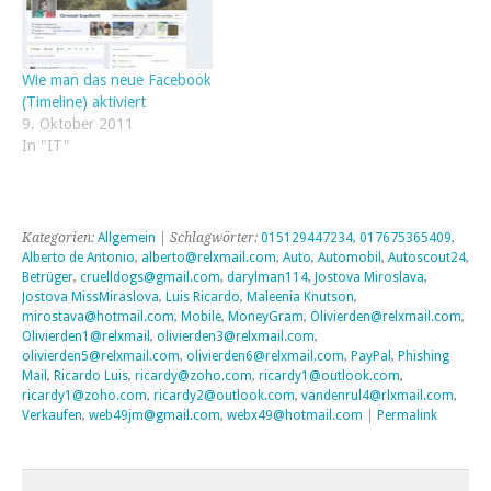
Wie man das neue Facebook
(Timeline) aktiviert
9. Oktober 2011
In "IT"
Kategorien:
Allgemein
| Schlagwörter:
015129447234
,
017675365409
,
Alberto de Antonio
,
alberto@relxmail.com
,
Auto
,
Automobil
,
Autoscout24
,
Betrüger
,
cruelldogs@gmail.com
,
darylman114
,
Jostova Miroslava
,
Jostova MissMiraslova
,
Luis Ricardo
,
Maleenia Knutson
,
mirostava@hotmail.com
,
Mobile
,
MoneyGram
,
Olivierden@relxmail.com
,
Olivierden1@relxmail
,
olivierden3@relxmail.com
,
olivierden5@relxmail.com
,
olivierden6@relxmail.com
,
PayPal
,
Phishing
Mail
,
Ricardo Luis
,
ricardy@zoho.com
,
ricardy1@outlook.com
,
ricardy1@zoho.com
,
ricardy2@outlook.com
,
vandenrul4@rlxmail.com
,
Verkaufen
,
web49jm@gmail.com
,
webx49@hotmail.com
|
Permalink