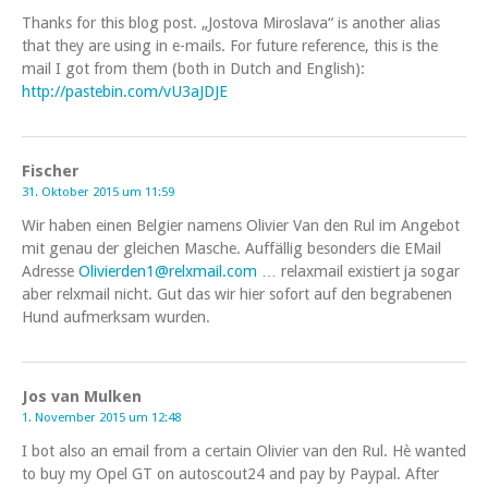
Thanks for this blog post. „Jostova Miroslava“ is another alias
that they are using in e-mails. For future reference, this is the
mail I got from them (both in Dutch and English):
http://pastebin.com/vU3aJDJE
Fischer
31. Oktober 2015 um 11:59
Wir haben einen Belgier namens Olivier Van den Rul im Angebot
mit genau der gleichen Masche. Auffällig besonders die EMail
Adresse
Olivierden1@relxmail.com
… relaxmail existiert ja sogar
aber relxmail nicht. Gut das wir hier sofort auf den begrabenen
Hund aufmerksam wurden.
Jos van Mulken
1. November 2015 um 12:48
I bot also an email from a certain Olivier van den Rul. Hè wanted
to buy my Opel GT on autoscout24 and pay by Paypal. After