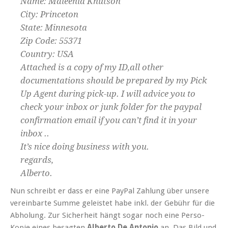
Name: Maleenia Knutson
City: Princeton
State: Minnesota
Zip Code: 55371
Country: USA
Attached is a copy of my ID,all other
documentations should be prepared by my Pick
Up Agent during pick-up. I will advice you to
check your inbox or junk folder for the paypal
confirmation email if you can’t find it in your
inbox ..
It’s nice doing business with you.
regards,
Alberto.
Nun schreibt er dass er eine PayPal Zahlung über unsere
vereinbarte Summe geleistet habe inkl. der Gebühr für die
Abholung. Zur Sicherheit hängt sogar noch eine Perso-
Kopie eines besagten
Alberto De Antonio
an. Das Bild und