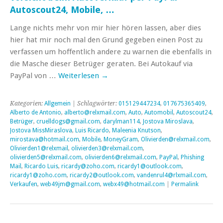
Autoscout24, Mobile, …
Lange nichts mehr von mir hier hören lassen, aber dies
hier hat mir noch mal den Grund gegeben einen Post zu
verfassen um hoffentlich andere zu warnen die ebenfalls in
die Masche dieser Betrüger geraten. Bei Autokauf via
PayPal von …
Weiterlesen
→
Kategorien:
Allgemein
| Schlagwörter:
015129447234
,
017675365409
,
Alberto de Antonio
,
alberto@relxmail.com
,
Auto
,
Automobil
,
Autoscout24
,
Betrüger
,
cruelldogs@gmail.com
,
darylman114
,
Jostova Miroslava
,
Jostova MissMiraslova
,
Luis Ricardo
,
Maleenia Knutson
,
mirostava@hotmail.com
,
Mobile
,
MoneyGram
,
Olivierden@relxmail.com
,
Olivierden1@relxmail
,
olivierden3@relxmail.com
,
olivierden5@relxmail.com
,
olivierden6@relxmail.com
,
PayPal
,
Phishing
Mail
,
Ricardo Luis
,
ricardy@zoho.com
,
ricardy1@outlook.com
,
ricardy1@zoho.com
,
ricardy2@outlook.com
,
vandenrul4@rlxmail.com
,
Verkaufen
,
web49jm@gmail.com
,
webx49@hotmail.com
|
Permalink