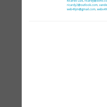
Ricardo Luis
,
ricardy@zoho.c
ricardy2@outlook.com
,
vande
web49jm@gmail.com
,
webx49