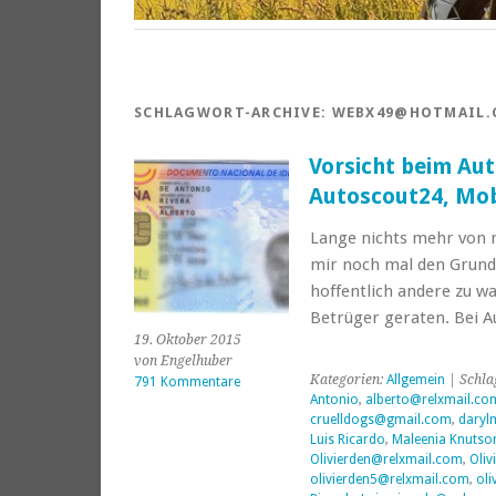
SCHLAGWORT-ARCHIVE:
WEBX49@HOTMAIL.
Vorsicht beim Aut
Autoscout24, Mob
Lange nichts mehr von m
mir noch mal den Grund
hoffentlich andere zu wa
Betrüger geraten. Bei A
19. Oktober 2015
von Engelhuber
Kategorien:
Allgemein
| Schla
791 Kommentare
Antonio
,
alberto@relxmail.co
cruelldogs@gmail.com
,
daryl
Luis Ricardo
,
Maleenia Knutso
Olivierden@relxmail.com
,
Oliv
olivierden5@relxmail.com
,
oli