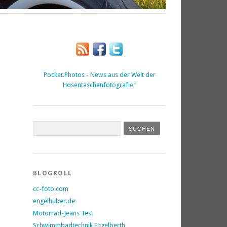
Pocket.Photos - News aus der Welt der
Hosentaschenfotografie"
BLOGROLL
cc-foto.com
engelhuber.de
Motorrad-Jeans Test
Schwimmbadtechnik Engelberth