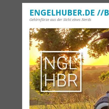
ENGELHUBER.DE //
Gehirnfürze aus der Sicht eines Nerds