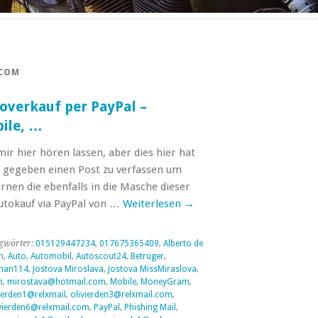
COM
overkauf per PayPal –
ile, …
ir hier hören lassen, aber dies hier hat
 gegeben einen Post zu verfassen um
rnen die ebenfalls in die Masche dieser
utokauf via PayPal von …
Weiterlesen
→
gwörter:
015129447234
,
017675365409
,
Alberto de
m
,
Auto
,
Automobil
,
Autoscout24
,
Betrüger
,
man114
,
Jostova Miroslava
,
Jostova MissMiraslova
,
n
,
mirostava@hotmail.com
,
Mobile
,
MoneyGram
,
ierden1@relxmail
,
olivierden3@relxmail.com
,
vierden6@relxmail.com
,
PayPal
,
Phishing Mail
,