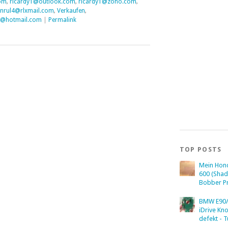
om
,
ricardy1@outlook.com
,
ricardy1@zoho.com
,
nrul4@rlxmail.com
,
Verkaufen
,
@hotmail.com
|
Permalink
TOP POSTS
Mein Hon
600 (Sha
Bobber Pr
BMW E90/
iDrive Kn
defekt - T