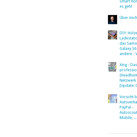
Smart Ho
es geht
Über mic
DIY: Hölz
Ladestati
das Sams
Galaxy S6
andere - 
Xing - Das
professio
(Headhunt
Netzwerk
[Update: 
Vorsicht 
Autoverka
PayPal -
Autoscout
Mobile, ...