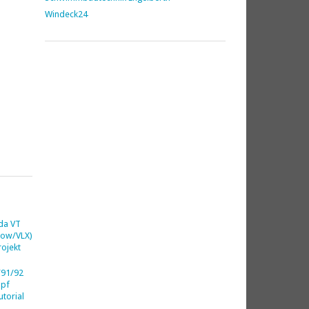
Windeck24
da VT
dow/VLX)
ojekt
91/92
opf
utorial