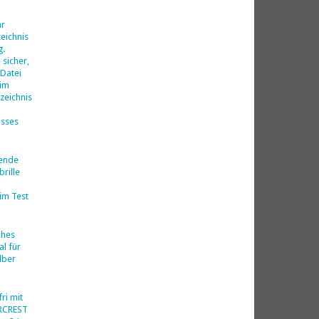
d
hr
eichnis
g.
 sicher,
 Datei
 im
zeichnis
isses
nende
rille
im Test
ches
al für
lber
ri mit
ERCREST