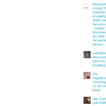
Nextclou
Lösung: I
Datenverz
ist ungülti
Stellen Sie
dass eine
".ocdata"
Wurzelver
des data-
Verzeichn
existiert
Selbsttö
Motorradb
John Doe
Roadking 
DIY:
magnetis
Tonie Reg
ca. 25€ se
bauen
Ikea Tradf
Lidl SILV