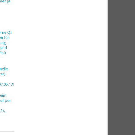
me? Ja
h
erne QI
on für
ung
 und
V1.0
nelle
er)
07.05.13]
beim
uf per
24,