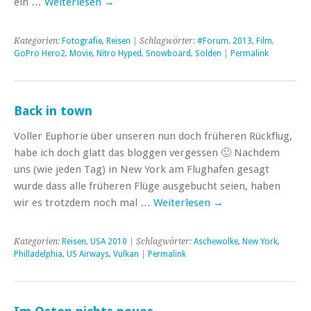
ein …
Weiterlesen
→
Kategorien:
Fotografie
,
Reisen
| Schlagwörter:
#Forum
,
2013
,
Film
,
GoPro Hero2
,
Movie
,
Nitro Hyped
,
Snowboard
,
Sölden
|
Permalink
Back in town
Voller Euphorie über unseren nun doch früheren Rückflug,
habe ich doch glatt das bloggen vergessen 🙂 Nachdem
uns (wie jeden Tag) in New York am Flughafen gesagt
wurde dass alle früheren Flüge ausgebucht seien, haben
wir es trotzdem noch mal …
Weiterlesen
→
Kategorien:
Reisen
,
USA 2010
| Schlagwörter:
Aschewolke
,
New York
,
Philladelphia
,
US Airways
,
Vulkan
|
Permalink