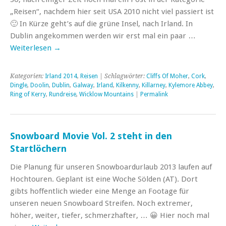
„Reisen“, nachdem hier seit USA 2010 nicht viel passiert ist
🙂 In Kürze geht’s auf die grüne Insel, nach Irland. In
Dublin angekommen werden wir erst mal ein paar …
Weiterlesen
→
Kategorien:
Irland 2014
,
Reisen
| Schlagwörter:
Cliffs Of Moher
,
Cork
,
Dingle
,
Doolin
,
Dublin
,
Galway
,
Irland
,
Kilkenny
,
Killarney
,
Kylemore Abbey
,
Ring of Kerry
,
Rundreise
,
Wicklow Mountains
|
Permalink
Snowboard Movie Vol. 2 steht in den
Startlöchern
Die Planung für unseren Snowboardurlaub 2013 laufen auf
Hochtouren. Geplant ist eine Woche Sölden (AT). Dort
gibts hoffentlich wieder eine Menge an Footage für
unseren neuen Snowboard Streifen. Noch extremer,
höher, weiter, tiefer, schmerzhafter, … 😀 Hier noch mal