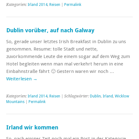
Kategorien:
Irland 2014
,
Reisen
|
Permalink
Dublin vorüber, auf nach Galway
So, gerade unser letztes Irish Breakfast in Dublin zu uns
genommen. Resume: tolle Stadt und nette,
zuvorkommende Leute die einem sogar auf dem Weg zum
Hotel begleiten wenn man mal verkehrt herum in eine
Einbahnstraße fährt 🙂 Gestern waren wir noch …
Weiterlesen
→
Kategorien:
Irland 2014
,
Reisen
| Schlagwörter:
Dublin
,
Irland
,
Wicklow
Mountains
|
Permalink
Irland wir kommen
So, nach einiger Zeit noch mal ein Post in der Kategorie