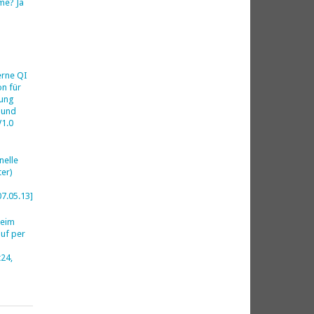
me? Ja
h
erne QI
on für
ung
 und
V1.0
nelle
er)
07.05.13]
beim
uf per
24,