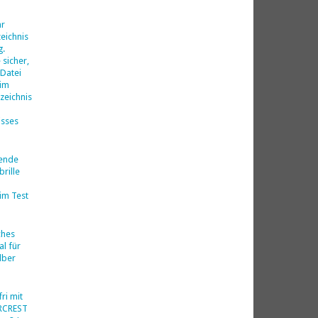
d
hr
eichnis
g.
 sicher,
 Datei
 im
zeichnis
isses
nende
rille
im Test
ches
al für
lber
ri mit
ERCREST