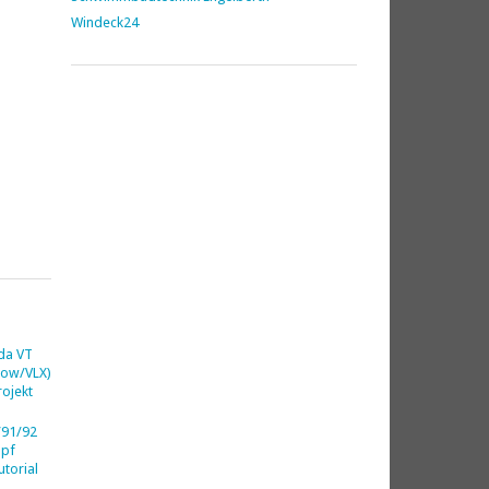
Windeck24
da VT
dow/VLX)
ojekt
91/92
opf
utorial