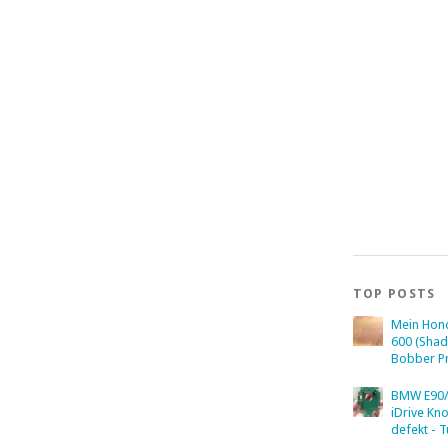
TOP POSTS
Mein Hon
600 (Sha
Bobber Pr
BMW E90/
iDrive Kn
defekt - T