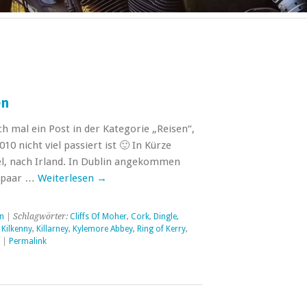
en
ch mal ein Post in der Kategorie „Reisen“,
10 nicht viel passiert ist 🙂 In Kürze
sel, nach Irland. In Dublin angekommen
n paar …
Weiterlesen
→
n
| Schlagwörter:
Cliffs Of Moher
,
Cork
,
Dingle
,
,
Kilkenny
,
Killarney
,
Kylemore Abbey
,
Ring of Kerry
,
|
Permalink