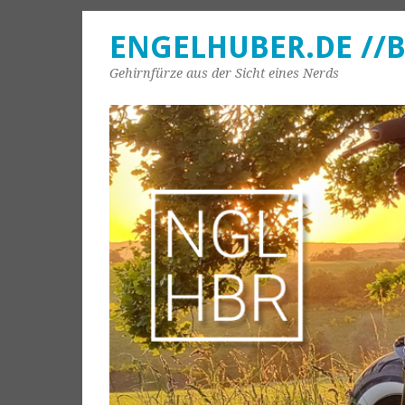
ENGELHUBER.DE //
Gehirnfürze aus der Sicht eines Nerds