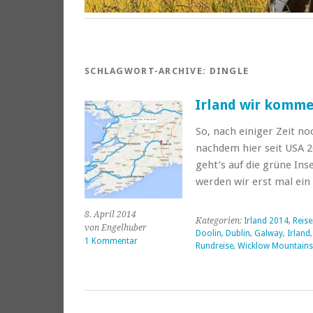
SCHLAGWORT-ARCHIVE:
DINGLE
Irland wir komm
So, nach einiger Zeit no
nachdem hier seit USA 20
geht’s auf die grüne In
werden wir erst mal ei
8. April 2014
Kategorien:
Irland 2014
,
Reise
von Engelhuber
Doolin
,
Dublin
,
Galway
,
Irland
1 Kommentar
Rundreise
,
Wicklow Mountains