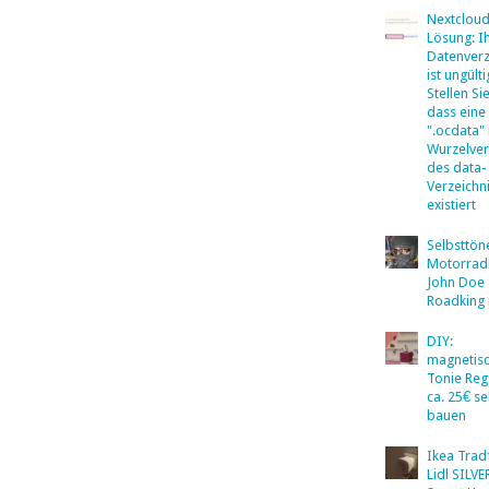
Nextclou
Lösung: I
Datenverz
ist ungülti
Stellen Sie
dass eine
".ocdata"
Wurzelver
des data-
Verzeichn
existiert
Selbsttö
Motorradb
John Doe
Roadking 
DIY:
magnetis
Tonie Reg
ca. 25€ se
bauen
Ikea Tradf
Lidl SILV