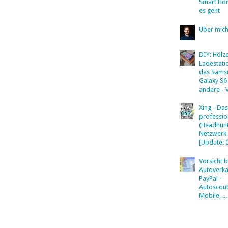
Smart Ho
es geht
Über mic
DIY: Hölz
Ladestati
das Sams
Galaxy S6
andere - 
Xing - Das
professio
(Headhunt
Netzwerk
[Update: 
Vorsicht 
Autoverka
PayPal -
Autoscout
Mobile, ...