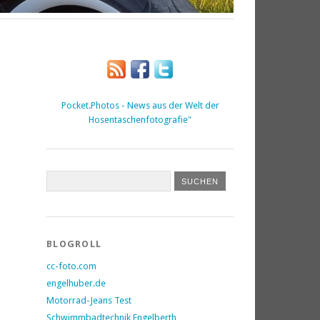
Pocket.Photos - News aus der Welt der
Hosentaschenfotografie"
BLOGROLL
cc-foto.com
engelhuber.de
Motorrad-Jeans Test
Schwimmbadtechnik Engelberth