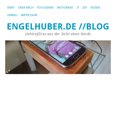
START
ÜBER MICH
FOTOGRAFIE
MOTORRAD
IT
DIY
REISEN
UMBAU
IMPRESSUM
ENGELHUBER.DE //BLOG
Gehirnfürze aus der Sicht eines Nerds