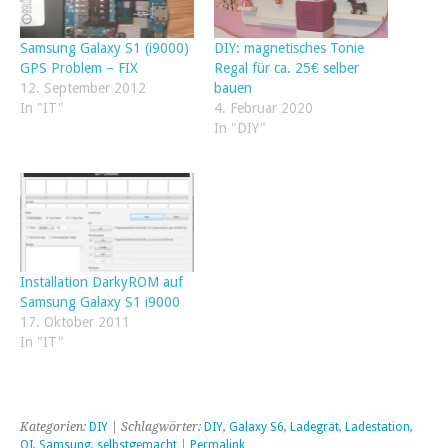
Samsung Galaxy S1 (i9000)
DIY: magnetisches Tonie
GPS Problem – FIX
Regal für ca. 25€ selber
12. September 2012
bauen
In "IT"
4. Februar 2020
In "DIY"
Installation DarkyROM auf
Samsung Galaxy S1 i9000
17. Oktober 2011
In "IT"
Kategorien:
DIY
| Schlagwörter:
DIY
,
Galaxy S6
,
Ladegrät
,
Ladestation
,
QI
,
Samsung
,
selbstgemacht
|
Permalink