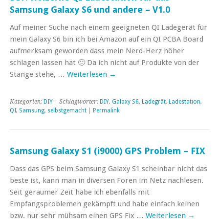
Samsung Galaxy S6 und andere – V1.0
Auf meiner Suche nach einem geeigneten QI Ladegerät für
mein Galaxy S6 bin ich bei Amazon auf ein QI PCBA Board
aufmerksam geworden dass mein Nerd-Herz höher
schlagen lassen hat 🙂 Da ich nicht auf Produkte von der
Stange stehe, …
Weiterlesen
→
Kategorien:
DIY
| Schlagwörter:
DIY
,
Galaxy S6
,
Ladegrät
,
Ladestation
,
QI
,
Samsung
,
selbstgemacht
|
Permalink
Samsung Galaxy S1 (i9000) GPS Problem – FIX
Dass das GPS beim Samsung Galaxy S1 scheinbar nicht das
beste ist, kann man in diversen Foren im Netz nachlesen.
Seit geraumer Zeit habe ich ebenfalls mit
Empfangsproblemen gekämpft und habe einfach keinen
bzw. nur sehr mühsam einen GPS Fix …
Weiterlesen
→