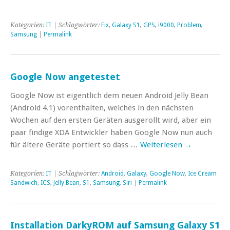
Kategorien:
IT
| Schlagwörter:
Fix
,
Galaxy S1
,
GPS
,
i9000
,
Problem
,
Samsung
|
Permalink
Google Now angetestet
Google Now ist eigentlich dem neuen Android Jelly Bean
(Android 4.1) vorenthalten, welches in den nächsten
Wochen auf den ersten Geräten ausgerollt wird, aber ein
paar findige XDA Entwickler haben Google Now nun auch
für ältere Geräte portiert so dass …
Weiterlesen
→
Kategorien:
IT
| Schlagwörter:
Android
,
Galaxy
,
Google Now
,
Ice Cream
Sandwich
,
ICS
,
Jelly Bean
,
S1
,
Samsung
,
Siri
|
Permalink
Installation DarkyROM auf Samsung Galaxy S1