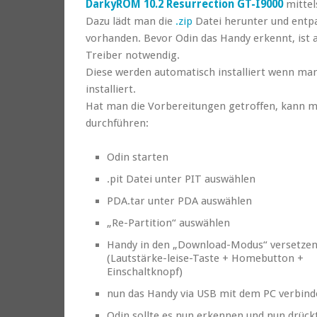
DarkyROM 10.2 Resurrection GT-I9000
mitte
Dazu lädt man die
.zip
Datei herunter und entpac
vorhanden. Bevor Odin das Handy erkennt, ist a
Treiber notwendig.
Diese werden automatisch installiert wenn ma
installiert.
Hat man die Vorbereitungen getroffen, kann m
durchführen:
Odin starten
.pit Datei unter PIT auswählen
PDA.tar unter PDA auswählen
„Re-Partition“ auswählen
Handy in den „Download-Modus“ versetze
(Lautstärke-leise-Taste + Homebutton +
Einschaltknopf)
nun das Handy via USB mit dem PC verbin
Odin sollte es nun erkennen und nun drück