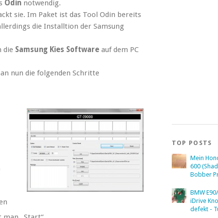
ls
Odin
notwendig.
kt sie. Im Paket ist das Tool Odin bereits
llerdings die Installtion der Samsung
n die
Samsung Kies Software
auf dem PC
an nun die folgenden Schritte
TOP POSTS
Mein Hon
600 (Sha
n
Bobber Pr
BMW E90/
iDrive Kn
den
defekt - T
t man „Start“