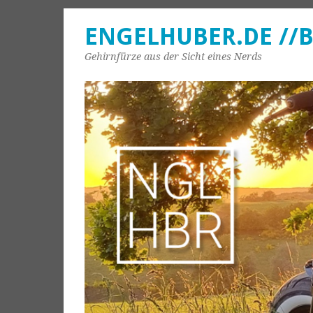
ENGELHUBER.DE //
Gehirnfürze aus der Sicht eines Nerds