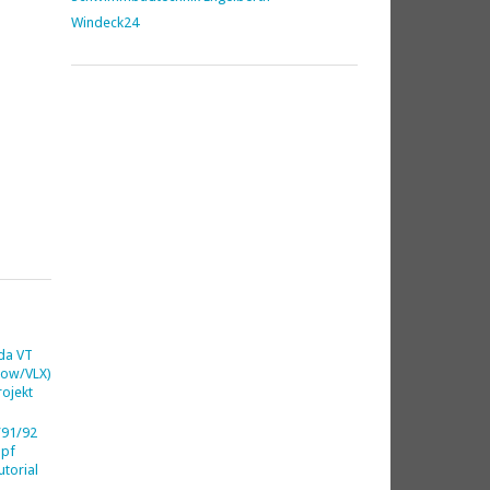
Windeck24
da VT
dow/VLX)
ojekt
91/92
opf
utorial