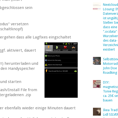
Nextclou
abgeschlossen sein
Lösung: I
Datenverz
ist ungülti
Stellen Sie
odus“ versetzen
dass eine
nschaltknopf)
".ocdata"
Wurzelver
rgehen dass alle Lagfixes eingschaltet
des data-
Verzeichn
existiert
f. aktiviert, dauert
Selbsttö
!) herunterladen und
Motorradb
uf den Handyspeicher
John Doe
Roadking 
 und starten
DIY:
magnetis
sh/Install File from
Tonie Reg
ergeladenen .zip
ca. 25€ se
bauen
er ebenfalls wieder einige Minuten dauert
Ikea Tradf
Lidl SILV