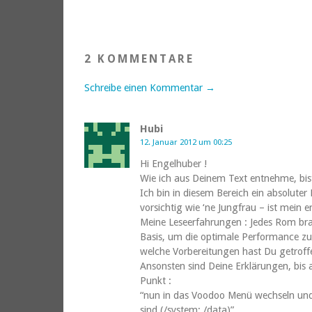
2 KOMMENTARE
Schreibe einen Kommentar →
Hubi
12. Januar 2012 um 00:25
Hi Engelhuber !
Wie ich aus Deinem Text entnehme, bist
Ich bin in diesem Bereich ein absoluter
vorsichtig wie ‘ne Jungfrau – ist mein e
Meine Leseerfahrungen : Jedes Rom bra
Basis, um die optimale Performance zu
welche Vorbereitungen hast Du getroff
Ansonsten sind Deine Erklärungen, bis 
Punkt :
“nun in das Voodoo Menü wechseln und 
sind (/system; /data)”