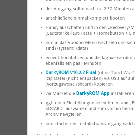
der Vorgang sollte nach ca. 2:30 Minuten 
anschließend einmal komplett booten
Handy ausschalten und in den „Recovery-M
(Lautstärke-laut-Taste + Homebutton + Ei
nun in das Voodoo Menü wechseln und siche
sind (/system; /data)
erneut hochfahren und die lagfixe werden gg
ebenfalls ein paar Minuten
DarkyROM v10.2.2 Final
(ohne TouchWiz 4!
.zip Datei (nicht entpacken) via USB auf a
(vorzugsweise /sdcard) kopieren
via Market die
DarkyROM App
installieren
ggf. noch Einstellungen vornehmen und „Fla
SDCARD“ auswählen und zum vorhin herunt
Archiv navigieren
nun startet der Installationsvorgang welch