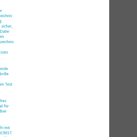
d
hr
eichnis
g.
 sicher,
 Datei
 im
zeichnis
isses
nende
rille
im Test
ches
al für
lber
ri mit
ERCREST