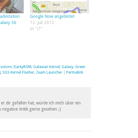
adestation
Google Now angetestet
alaxy S6
12. Juli 2012
In "IT"
Custom
,
DarkyROM
,
Galaxian Kernel
,
Galaxy
,
Green
g
,
SGS Kernel Flasher
,
Zeam Launcher
|
Permalink
er dir gefallen hat, würde ich mich über ein
 negative Kritik gerne gesehen ;)