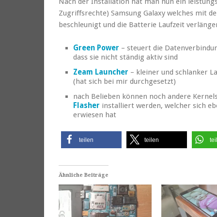
Nach der Installation hat man nun ein leistungs
Zugriffsrechte) Samsung Galaxy welches mit de
beschleunigt und die Batterie Laufzeit verläng
Green Power
– steuert die Datenverbind
dass sie nicht ständig aktiv sind
Zeam Launcher
– kleiner und schlanker 
(hat sich bei mir durchgesetzt)
nach Belieben können noch andere Kernel
Flasher
installiert werden, welcher sich e
erwiesen hat
teilen
teilen
tei
Ähnliche Beiträge