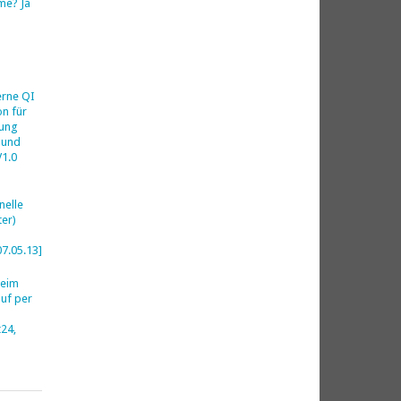
me? Ja
h
erne QI
on für
ung
 und
V1.0
nelle
er)
07.05.13]
beim
uf per
24,