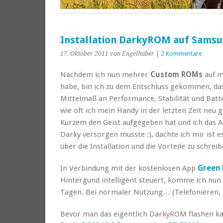
Installation DarkyROM auf Samsu
17. Oktober 2011
von Engelhuber
|
2 Kommentare
Nachdem ich nun mehrer
Custom ROMs
auf 
habe, bin ich zu dem Entschluss gekommen, da
Mittelmaß an Performance, Stabilität und Batte
wie oft ich mein Handy in der letzten Zeit neu 
Kurzem den Geist aufgegeben hat und ich das A
Darky versorgen musste :), dachte ich mir ist e
über die Installation und die Vorteile zu schreib
In Verbindung mit der kostenlosen App
Green
Hintergund intelligent steuert, komme ich nun e
Tagen. Bei normaler Nutzung… (Telefonieren, 
Bevor man das eigentlich DarkyROM flashen kan