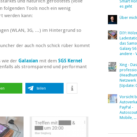
starkes und natürlich gerootetes (volle
Smart Ho
es geht
n folgenden Tools noch ein wenig
ert werden kann:
Über mic
ungen (WLAN, 3G, …) im Hintergrund so
DIY: Hölz
Ladestati
das Sams
Launcher der auch noch schick rüber kommt
Galaxy S6
andere - 
s wie der
Galaxian
mit dem
SGS Kernel
Xing - Das
benfalls als stromsparend und performant
professio
(Headhunt
Netzwerk
[Update: 
len
teilen
Vorsicht 
Autoverka
PayPal -
Autoscout
Mobile, ...