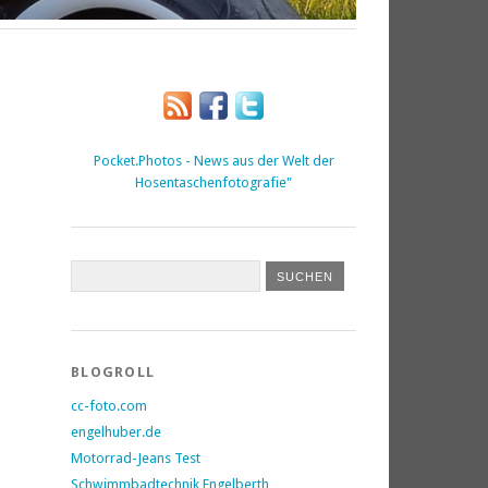
Pocket.Photos - News aus der Welt der
Hosentaschenfotografie"
BLOGROLL
cc-foto.com
engelhuber.de
Motorrad-Jeans Test
Schwimmbadtechnik Engelberth