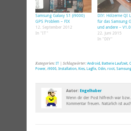
Samsung Galaxy S1 (i9000)
DIY: Hölzerne QI L
GPS Problem – FIX
für das Samsung G
12. September 2012
und andere – V1.0
In "IT"
22. Juni 2015
In "DIY"
Kategorien:
IT
| Schlagwörter:
Android
,
Batterie Laufzeit
,
Power
,
i9000
,
Installation
,
Kies
,
Lagfix
,
Odin
,
root
,
Samsun
Autor:
Engelhuber
Wenn dir der Post hilfreich war bzw. 
Kommentar freuen. Natürlich ist auch