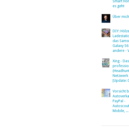
Smart Ho
es geht
Über mic
DIY: Hölz
Ladestati
das Sams
Galaxy S6
andere - 
Xing - Das
professio
(Headhunt
Netzwerk
[Update: 
Vorsicht 
Autoverka
PayPal -
Autoscout
Mobile, ...