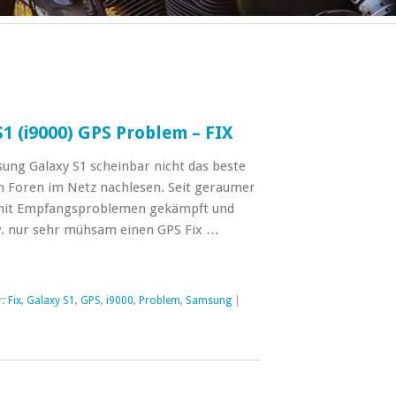
1 (i9000) GPS Problem – FIX
ng Galaxy S1 scheinbar nicht das beste
en Foren im Netz nachlesen. Seit geraumer
s mit Empfangsproblemen gekämpft und
w. nur sehr mühsam einen GPS Fix …
r:
Fix
,
Galaxy S1
,
GPS
,
i9000
,
Problem
,
Samsung
|