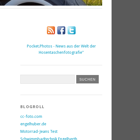
Pocket.Photos - News aus der Welt der
Hosentaschenfotografie"
BLOGROLL
cc-foto.com
engelhuber.de
Motorrad-Jeans Test
Schwimmbadtechnik Engelberth