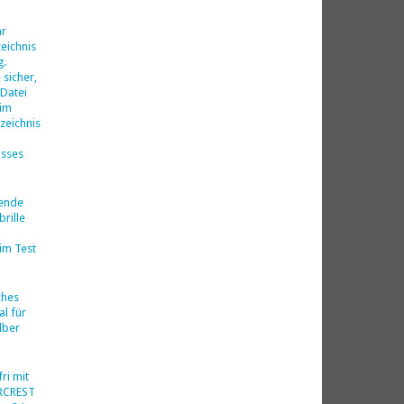
d
hr
eichnis
g.
 sicher,
 Datei
 im
zeichnis
isses
nende
rille
im Test
ches
al für
lber
ri mit
ERCREST