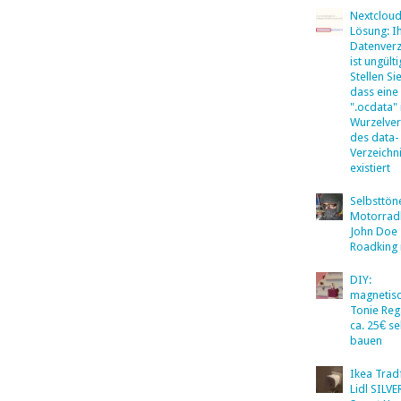
Nextclou
Lösung: I
Datenverz
ist ungülti
Stellen Sie
dass eine
".ocdata"
Wurzelver
des data-
Verzeichn
existiert
Selbsttö
Motorradb
John Doe
Roadking 
DIY:
magnetis
Tonie Reg
ca. 25€ se
bauen
Ikea Tradf
Lidl SILV