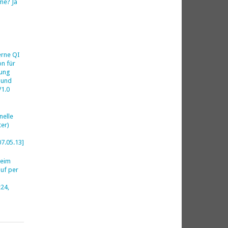
me? Ja
h
erne QI
on für
ung
 und
V1.0
nelle
er)
07.05.13]
beim
uf per
24,