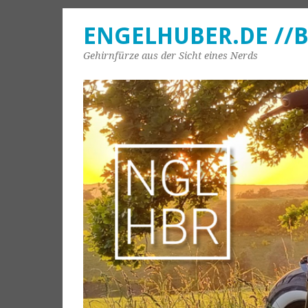
ENGELHUBER.DE //
Gehirnfürze aus der Sicht eines Nerds