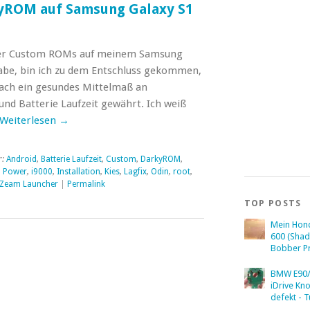
kyROM auf Samsung Galaxy S1
er Custom ROMs auf meinem Samsung
abe, bin ich zu dem Entschluss gekommen,
ach ein gesundes Mittelmaß an
und Batterie Laufzeit gewährt. Ich weiß
Weiterlesen
→
r:
Android
,
Batterie Laufzeit
,
Custom
,
DarkyROM
,
 Power
,
i9000
,
Installation
,
Kies
,
Lagfix
,
Odin
,
root
,
Zeam Launcher
|
Permalink
TOP POSTS
Mein Hon
600 (Sha
Bobber Pr
BMW E90/
iDrive Kn
defekt - T