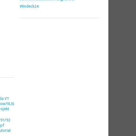
Windeck24
da VT
dow/VLX)
ojekt
91/92
opf
utorial