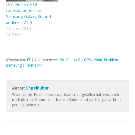
DIY: Hölzerne QI
Ladestation für das
Samsung Galaxy S6 und
andere – V1.0
22. Juni 2015
In "DIY"
Kategorien:
IT
| Schlagwörter:
Fix
,
Galaxy S1
,
GPS
,
i9000
,
Problem
,
Samsung
|
Permalink
Autor:
Engelhuber
Wenn dir der Post hilfreich war bzw. er dir gefallen hat, würde ich
mich über ein Kommentar freuen. Natürlich ist auch negative Kritik
gerne gesehen ;)