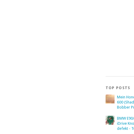
TOP POSTS
Mein Hon
600 (Sha
Bobber Pr
BMW E90/
iDrive Kn
defekt - T