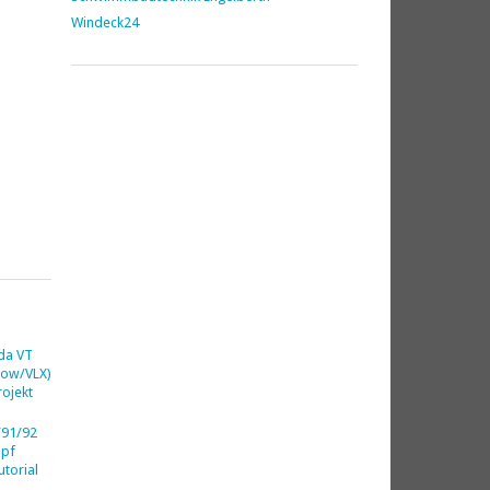
Windeck24
da VT
dow/VLX)
ojekt
91/92
opf
utorial