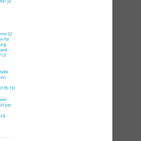
me? Ja
h
erne QI
on für
ung
 und
V1.0
nelle
er)
07.05.13]
beim
uf per
24,