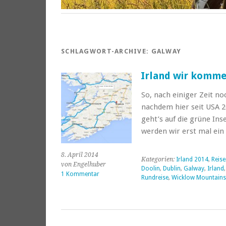
SCHLAGWORT-ARCHIVE:
GALWAY
Irland wir komm
So, nach einiger Zeit no
nachdem hier seit USA 20
geht’s auf die grüne In
werden wir erst mal ei
8. April 2014
Kategorien:
Irland 2014
,
Reise
von Engelhuber
Doolin
,
Dublin
,
Galway
,
Irland
1 Kommentar
Rundreise
,
Wicklow Mountains