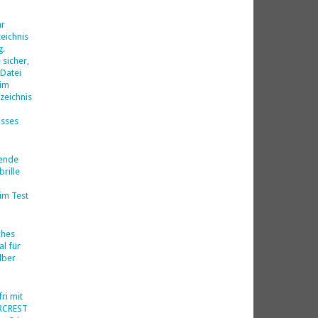
d
hr
eichnis
g.
 sicher,
 Datei
 im
zeichnis
isses
nende
rille
im Test
ches
al für
lber
ri mit
ERCREST