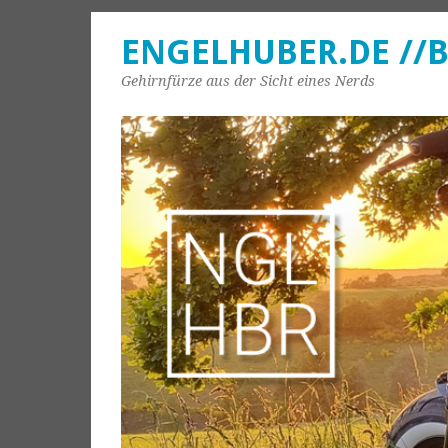
ENGELHUBER.DE //
Gehirnfürze aus der Sicht eines Nerds