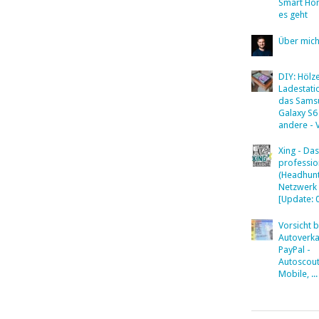
Smart Ho
es geht
Über mic
DIY: Hölz
Ladestati
das Sams
Galaxy S6
andere - 
Xing - Das
professio
(Headhunt
Netzwerk
[Update: 
Vorsicht 
Autoverka
PayPal -
Autoscout
Mobile, ...