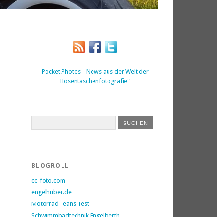
Pocket.Photos - News aus der Welt der
Hosentaschenfotografie"
BLOGROLL
cc-foto.com
engelhuber.de
Motorrad-Jeans Test
Schwimmbadtechnik Engelberth