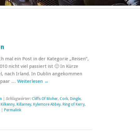
en
ch mal ein Post in der Kategorie „Reisen“,
10 nicht viel passiert ist 🙂 In Kürze
sel, nach Irland. In Dublin angekommen
n paar …
Weiterlesen
→
n
| Schlagwörter:
Cliffs Of Moher
,
Cork
,
Dingle
,
,
Kilkenny
,
Killarney
,
Kylemore Abbey
,
Ring of Kerry
,
|
Permalink