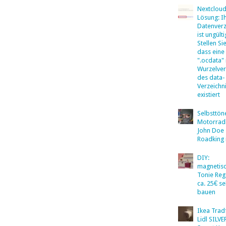
Nextclou
Lösung: I
Datenverz
ist ungülti
Stellen Sie
dass eine
".ocdata"
Wurzelver
des data-
Verzeichn
existiert
Selbsttö
Motorradb
John Doe
Roadking 
DIY:
magnetis
Tonie Reg
ca. 25€ se
bauen
Ikea Tradf
Lidl SILV