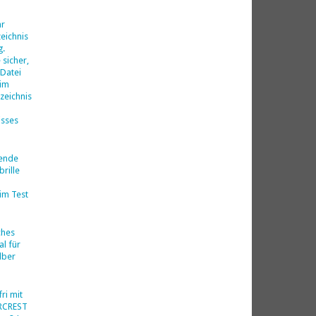
d
hr
eichnis
g.
 sicher,
 Datei
 im
zeichnis
isses
nende
rille
im Test
ches
al für
lber
ri mit
ERCREST