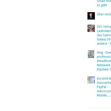
Smart Ho
es geht
Über mic
DIY: Hölz
Ladestati
das Sams
Galaxy S6
andere - 
Xing - Das
professio
(Headhunt
Netzwerk
[Update: 
Vorsicht 
Autoverka
PayPal -
Autoscout
Mobile, ...