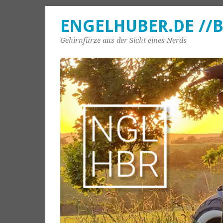
ENGELHUBER.DE //
Gehirnfürze aus der Sicht eines Nerds