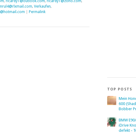
om
,
ricardy1@outlook.com
,
ricardy1@zoho.com
,
nrul4@rlxmail.com
,
Verkaufen
,
@hotmail.com
|
Permalink
TOP POSTS
Mein Hon
600 (Sha
Bobber Pr
BMW E90/
iDrive Kn
defekt - T