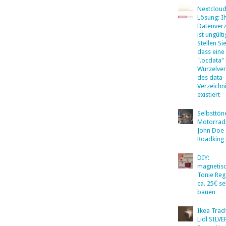
Nextclou
Lösung: I
Datenverz
ist ungülti
Stellen Sie
dass eine
".ocdata"
Wurzelver
des data-
Verzeichn
existiert
Selbsttö
Motorradb
John Doe
Roadking 
DIY:
magnetis
Tonie Reg
ca. 25€ se
bauen
Ikea Tradf
Lidl SILV