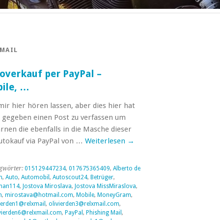
MAIL
overkauf per PayPal –
ile, …
ir hier hören lassen, aber dies hier hat
 gegeben einen Post zu verfassen um
rnen die ebenfalls in die Masche dieser
utokauf via PayPal von …
Weiterlesen
→
gwörter:
015129447234
,
017675365409
,
Alberto de
m
,
Auto
,
Automobil
,
Autoscout24
,
Betrüger
,
man114
,
Jostova Miroslava
,
Jostova MissMiraslova
,
n
,
mirostava@hotmail.com
,
Mobile
,
MoneyGram
,
ierden1@relxmail
,
olivierden3@relxmail.com
,
vierden6@relxmail.com
,
PayPal
,
Phishing Mail
,