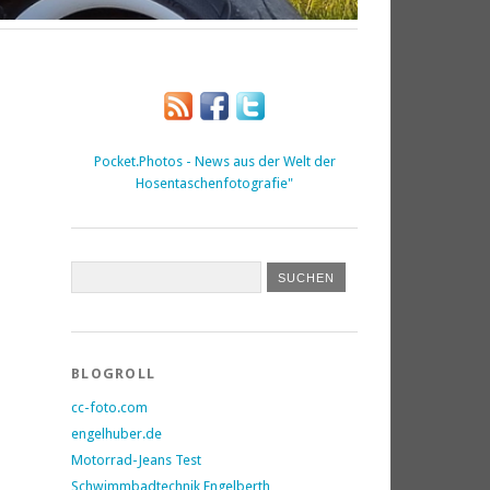
Pocket.Photos - News aus der Welt der
Hosentaschenfotografie"
BLOGROLL
cc-foto.com
engelhuber.de
Motorrad-Jeans Test
Schwimmbadtechnik Engelberth