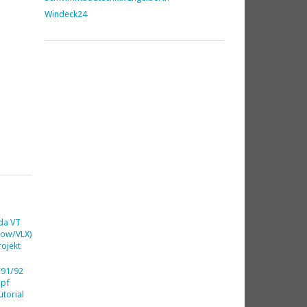
Windeck24
da VT
dow/VLX)
ojekt
91/92
opf
utorial