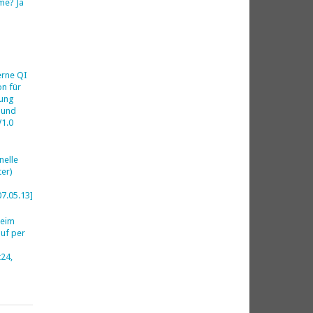
me? Ja
h
erne QI
on für
ung
 und
V1.0
nelle
er)
07.05.13]
beim
uf per
24,