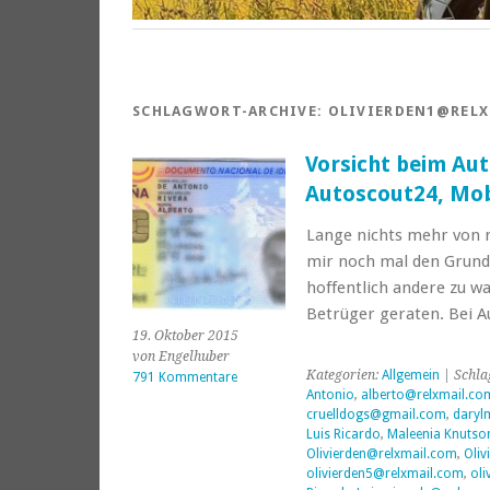
SCHLAGWORT-ARCHIVE:
OLIVIERDEN1@RELX
Vorsicht beim Aut
Autoscout24, Mob
Lange nichts mehr von m
mir noch mal den Grund
hoffentlich andere zu wa
Betrüger geraten. Bei A
19. Oktober 2015
von Engelhuber
Kategorien:
Allgemein
| Schla
791 Kommentare
Antonio
,
alberto@relxmail.co
cruelldogs@gmail.com
,
daryl
Luis Ricardo
,
Maleenia Knutso
Olivierden@relxmail.com
,
Oliv
olivierden5@relxmail.com
,
oli