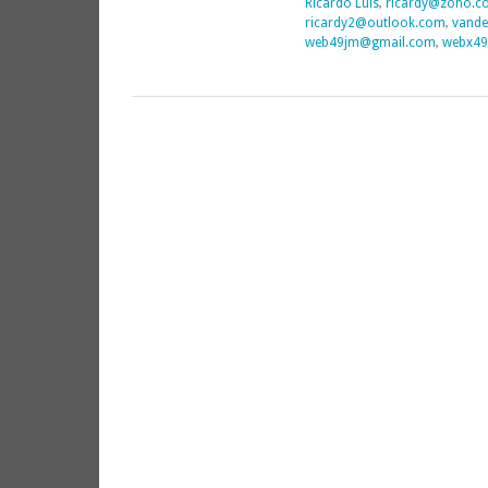
Ricardo Luis
,
ricardy@zoho.c
ricardy2@outlook.com
,
vande
web49jm@gmail.com
,
webx49