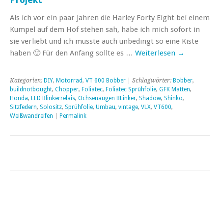
Als ich vor ein paar Jahren die Harley Forty Eight bei einem
Kumpel auf dem Hof stehen sah, habe ich mich sofort in
sie verliebt und ich musste auch unbedingt so eine Kiste
haben 🙂 Für den Anfang sollte es …
Weiterlesen
→
Kategorien:
DIY
,
Motorrad
,
VT 600 Bobber
| Schlagwörter:
Bobber
,
buildnotbought
,
Chopper
,
Foliatec
,
Foliatec Sprühfolie
,
GFK Matten
,
Honda
,
LED Blinkerrelais
,
Ochsenaugen BLinker
,
Shadow
,
Shinko
,
Sitzfedern
,
Solositz
,
Sprühfolie
,
Umbau
,
vintage
,
VLX
,
VT600
,
Weißwandreifen
|
Permalink