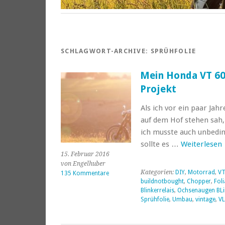
SCHLAGWORT-ARCHIVE:
SPRÜHFOLIE
Mein Honda VT 6
Projekt
Als ich vor ein paar Jah
auf dem Hof stehen sah, 
ich musste auch unbedin
sollte es …
Weiterlesen
15. Februar 2016
von Engelhuber
Kategorien:
DIY
,
Motorrad
,
VT
135 Kommentare
buildnotbought
,
Chopper
,
Foli
Blinkerrelais
,
Ochsenaugen BLi
Sprühfolie
,
Umbau
,
vintage
,
VL