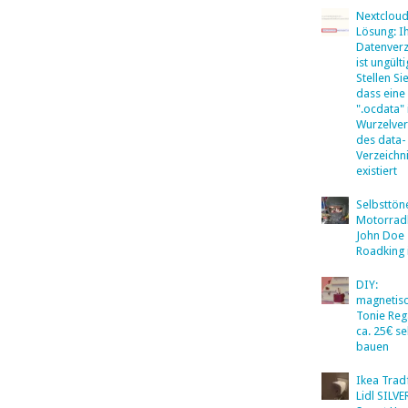
Nextclou
Lösung: I
Datenverz
ist ungülti
Stellen Sie
dass eine
".ocdata"
Wurzelver
des data-
Verzeichn
existiert
Selbsttö
Motorradb
John Doe
Roadking 
DIY:
magnetis
Tonie Reg
ca. 25€ se
bauen
Ikea Tradf
Lidl SILV