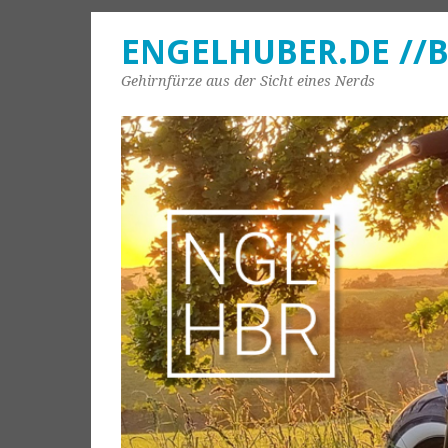
ENGELHUBER.DE //
Gehirnfürze aus der Sicht eines Nerds