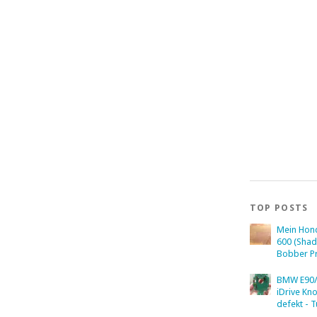
TOP POSTS
Mein Hon
600 (Sha
Bobber Pr
BMW E90/
iDrive Kn
defekt - T