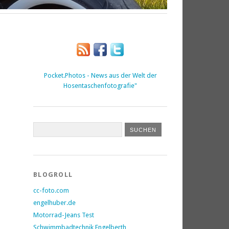
Pocket.Photos - News aus der Welt der
Hosentaschenfotografie"
BLOGROLL
cc-foto.com
engelhuber.de
Motorrad-Jeans Test
Schwimmbadtechnik Engelberth