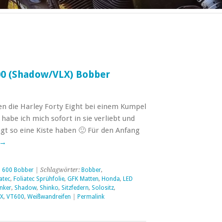
00 (Shadow/VLX) Bobber
ren die Harley Forty Eight bei einem Kumpel
habe ich mich sofort in sie verliebt und
gt so eine Kiste haben 🙂 Für den Anfang
→
 600 Bobber
| Schlagwörter:
Bobber
,
atec
,
Foliatec Sprühfolie
,
GFK Matten
,
Honda
,
LED
nker
,
Shadow
,
Shinko
,
Sitzfedern
,
Solositz
,
X
,
VT600
,
Weißwandreifen
|
Permalink