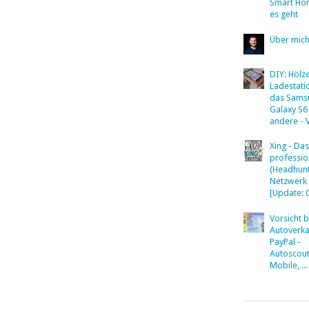
Smart Ho
es geht
Über mic
DIY: Hölz
Ladestati
das Sams
Galaxy S6
andere - 
Xing - Das
professio
(Headhunt
Netzwerk
[Update: 
Vorsicht 
Autoverka
PayPal -
Autoscout
Mobile, ...