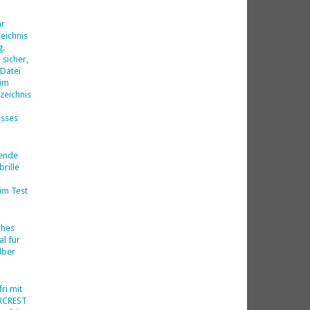
d
hr
eichnis
g.
 sicher,
 Datei
 im
zeichnis
isses
nende
rille
im Test
ches
al für
lber
ri mit
ERCREST