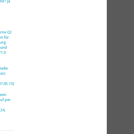
me? Ja
h
erne QI
on für
ung
 und
V1.0
nelle
er)
07.05.13]
beim
uf per
24,