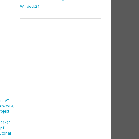
Windeck24
da VT
dow/VLX)
ojekt
91/92
opf
utorial