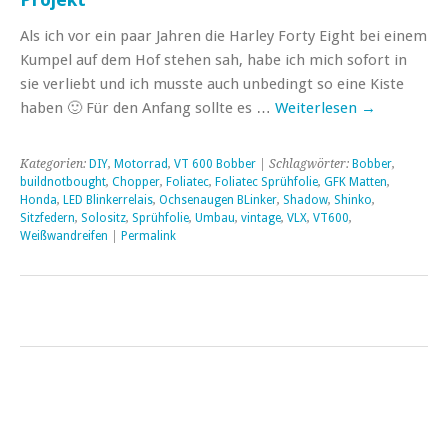
Als ich vor ein paar Jahren die Harley Forty Eight bei einem
Kumpel auf dem Hof stehen sah, habe ich mich sofort in
sie verliebt und ich musste auch unbedingt so eine Kiste
haben 🙂 Für den Anfang sollte es …
Weiterlesen
→
Kategorien:
DIY
,
Motorrad
,
VT 600 Bobber
| Schlagwörter:
Bobber
,
buildnotbought
,
Chopper
,
Foliatec
,
Foliatec Sprühfolie
,
GFK Matten
,
Honda
,
LED Blinkerrelais
,
Ochsenaugen BLinker
,
Shadow
,
Shinko
,
Sitzfedern
,
Solositz
,
Sprühfolie
,
Umbau
,
vintage
,
VLX
,
VT600
,
Weißwandreifen
|
Permalink