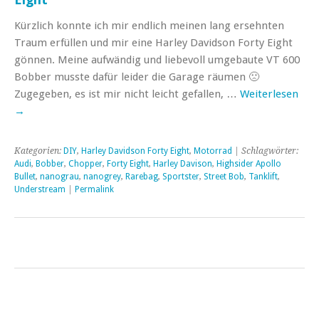
Kürzlich konnte ich mir endlich meinen lang ersehnten
Traum erfüllen und mir eine Harley Davidson Forty Eight
gönnen. Meine aufwändig und liebevoll umgebaute VT 600
Bobber musste dafür leider die Garage räumen 🙁
Zugegeben, es ist mir nicht leicht gefallen, …
Weiterlesen
→
Kategorien:
DIY
,
Harley Davidson Forty Eight
,
Motorrad
| Schlagwörter:
Audi
,
Bobber
,
Chopper
,
Forty Eight
,
Harley Davison
,
Highsider Apollo
Bullet
,
nanograu
,
nanogrey
,
Rarebag
,
Sportster
,
Street Bob
,
Tanklift
,
Understream
|
Permalink