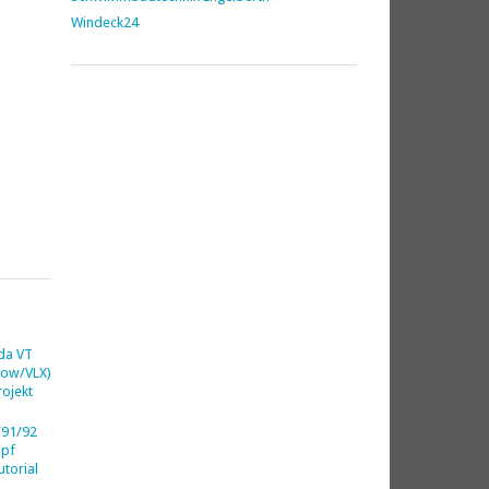
Windeck24
da VT
dow/VLX)
ojekt
91/92
opf
utorial