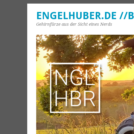
ENGELHUBER.DE //
Gehirnfürze aus der Sicht eines Nerds