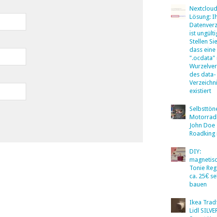
Nextclou
Lösung: I
Datenverz
ist ungülti
Stellen Sie
dass eine
".ocdata"
Wurzelver
des data-
Verzeichn
existiert
Selbsttö
Motorradb
John Doe
Roadking 
DIY:
magnetis
Tonie Reg
ca. 25€ se
bauen
Ikea Tradf
Lidl SILV