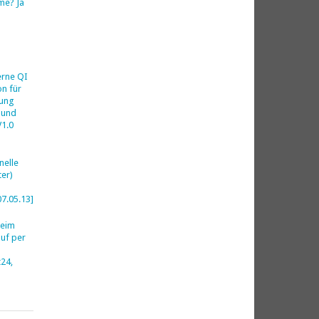
me? Ja
h
erne QI
on für
ung
 und
V1.0
nelle
er)
07.05.13]
beim
uf per
24,