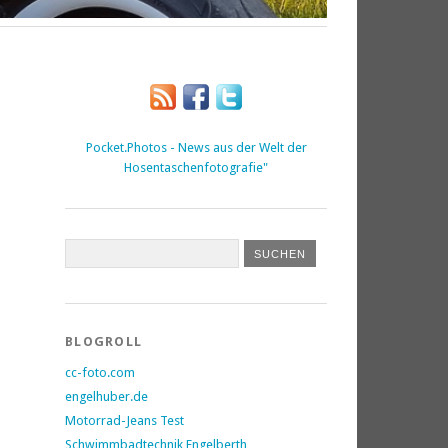
Pocket.Photos - News aus der Welt der
Hosentaschenfotografie"
BLOGROLL
cc-foto.com
engelhuber.de
Motorrad-Jeans Test
Schwimmbadtechnik Engelberth