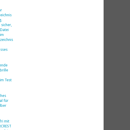
d
hr
eichnis
g.
 sicher,
 Datei
 im
zeichnis
isses
nende
rille
im Test
ches
al für
lber
ri mit
ERCREST