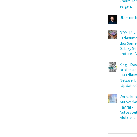
Smart Ho
es geht
Über mic
DIY: Hölz
Ladestati
das Sams
Galaxy S6
andere - 
Xing - Das
professio
(Headhunt
Netzwerk
[Update: 
Vorsicht 
Autoverka
PayPal -
Autoscout
Mobile, ...