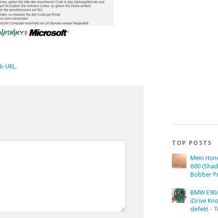
k-URL
.
TOP POSTS
Mein Hon
600 (Sha
Bobber Pr
BMW E90/
iDrive Kn
defekt - T