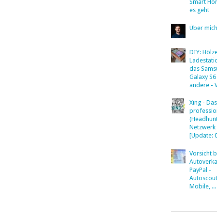
Smart Ho
es geht
Über mic
DIY: Hölz
Ladestati
das Sams
Galaxy S6
andere - 
Xing - Das
professio
(Headhunt
Netzwerk
[Update: 
Vorsicht 
Autoverka
PayPal -
Autoscout
Mobile, ...