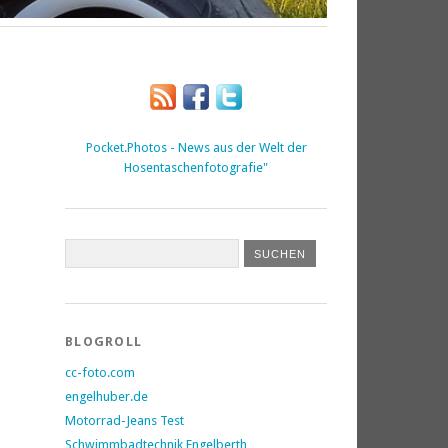
Pocket.Photos - News aus der Welt der
Hosentaschenfotografie"
BLOGROLL
cc-foto.com
engelhuber.de
Motorrad-Jeans Test
Schwimmbadtechnik Engelberth