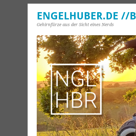
ENGELHUBER.DE //
Gehirnfürze aus der Sicht eines Nerds