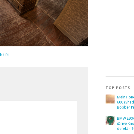
k-URL
.
TOP POSTS
Mein Hon
600 (Sha
Bobber Pr
BMW E90/
iDrive Kn
defekt - T