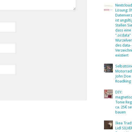
Nextclou
Lösung: I
Datenverz
ist ungülti
Stellen Sie
dass eine
".ocdata"
Wurzelver
des data-
Verzeichn
existiert
Selbsttö
Motorradb
John Doe
Roadking 
DIY:
magnetis
Tonie Reg
ca. 25€ se
bauen
Ikea Tradf
Lidl SILV