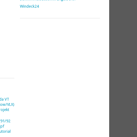
Windeck24
da VT
dow/VLX)
ojekt
91/92
opf
utorial