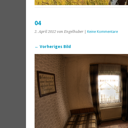
04
2. April 2012
von Engelhuber
|
Keine Kommentare
← Vorheriges Bild