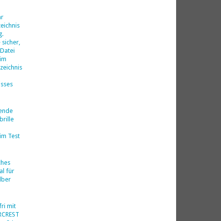
d
hr
eichnis
g.
 sicher,
 Datei
 im
zeichnis
isses
nende
rille
im Test
ches
al für
lber
ri mit
ERCREST