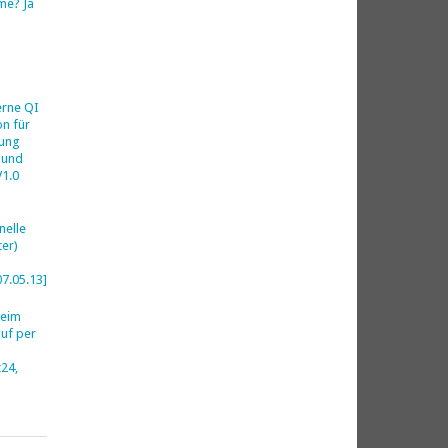
me? Ja
h
erne QI
on für
ung
 und
V1.0
nelle
er)
07.05.13]
beim
uf per
24,