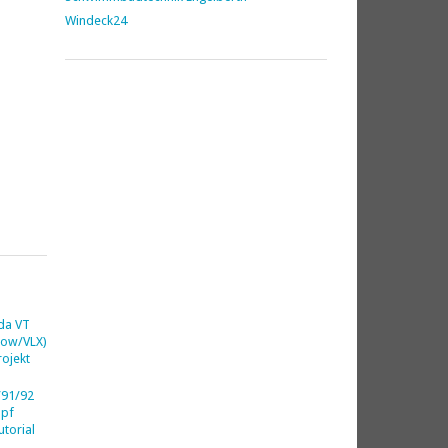
Windeck24
da VT
dow/VLX)
ojekt
91/92
opf
utorial