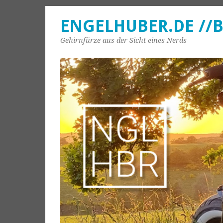
ENGELHUBER.DE //
Gehirnfürze aus der Sicht eines Nerds