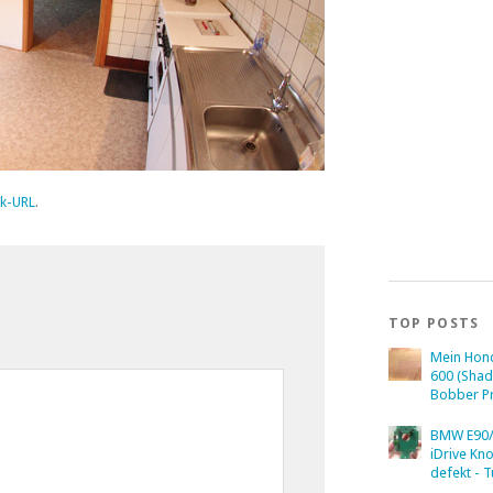
k-URL
.
TOP POSTS
Mein Hon
600 (Sha
Bobber Pr
BMW E90/
iDrive Kn
defekt - T