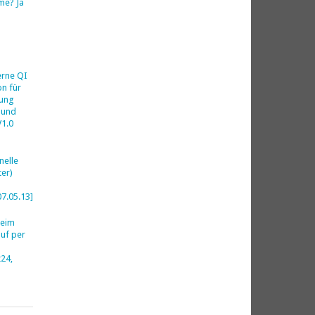
me? Ja
h
erne QI
on für
ung
 und
V1.0
nelle
er)
07.05.13]
beim
uf per
24,