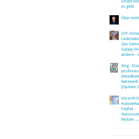
Smart Ho
es geht
Über mic
DIY: Hölz
Ladestati
das Sams
Galaxy S6
andere - 
Xing - Das
professio
(Headhunt
Netzwerk
[Update: 
Vorsicht 
Autoverka
PayPal -
Autoscout
Mobile, ...