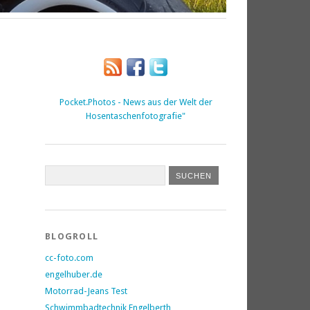
Pocket.Photos - News aus der Welt der
Hosentaschenfotografie"
BLOGROLL
cc-foto.com
engelhuber.de
Motorrad-Jeans Test
Schwimmbadtechnik Engelberth