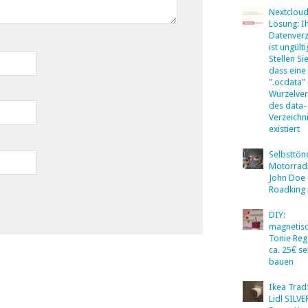
Nextclou
Lösung: I
Datenverz
ist ungülti
Stellen Sie
dass eine
".ocdata"
Wurzelver
des data-
Verzeichn
existiert
Selbsttö
Motorradb
John Doe
Roadking 
DIY:
magnetis
Tonie Reg
ca. 25€ se
bauen
Ikea Tradf
Lidl SILV