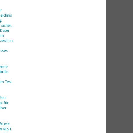
d
hr
eichnis
g.
 sicher,
 Datei
 im
zeichnis
isses
nende
rille
im Test
ches
al für
lber
ri mit
ERCREST