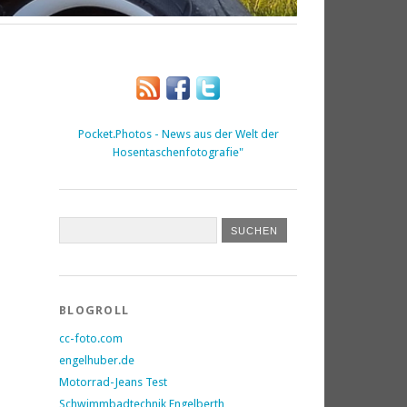
Pocket.Photos - News aus der Welt der
Hosentaschenfotografie"
BLOGROLL
cc-foto.com
engelhuber.de
Motorrad-Jeans Test
Schwimmbadtechnik Engelberth