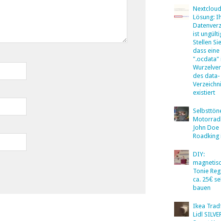
Nextclou
Lösung: I
Datenverz
ist ungülti
Stellen Sie
dass eine
".ocdata"
Wurzelver
des data-
Verzeichn
existiert
Selbsttö
Motorradb
John Doe
Roadking 
DIY:
magnetis
Tonie Reg
ca. 25€ se
bauen
Ikea Tradf
Lidl SILV