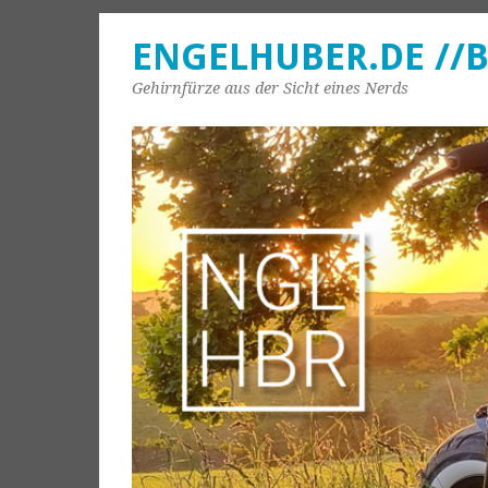
ENGELHUBER.DE //
Gehirnfürze aus der Sicht eines Nerds