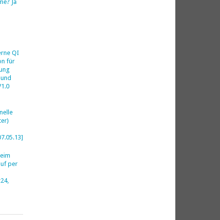
me? Ja
h
erne QI
on für
ung
 und
V1.0
nelle
er)
07.05.13]
beim
uf per
24,