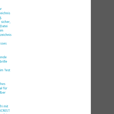
d
hr
eichnis
g.
 sicher,
 Datei
 im
zeichnis
isses
nende
rille
im Test
ches
al für
lber
ri mit
ERCREST