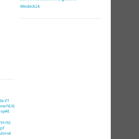
Windeck24
da VT
dow/VLX)
ojekt
91/92
opf
utorial