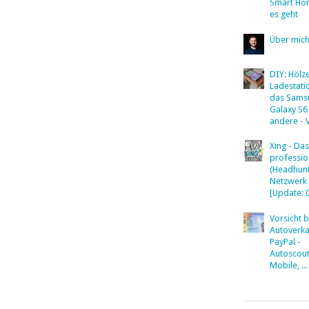
Smart Ho
es geht
Über mic
DIY: Hölz
Ladestati
das Sams
Galaxy S6
andere - 
Xing - Das
professio
(Headhunt
Netzwerk
[Update: 
Vorsicht 
Autoverka
PayPal -
Autoscout
Mobile, ...