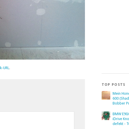
k-URL
.
TOP POSTS
Mein Hon
600 (Sha
Bobber Pr
BMW E90/
iDrive Kn
defekt - T