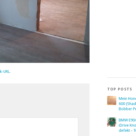
k-URL
.
TOP POSTS
Mein Hon
600 (Sha
Bobber Pr
BMW E90/
iDrive Kn
defekt - T