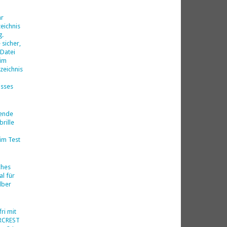
d
hr
eichnis
g.
 sicher,
 Datei
 im
zeichnis
isses
nende
rille
im Test
ches
al für
lber
ri mit
ERCREST