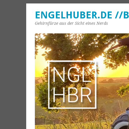
ENGELHUBER.DE //
Gehirnfürze aus der Sicht eines Nerds