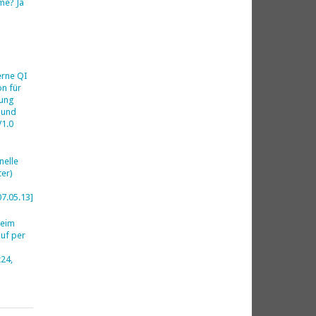
me? Ja
h
erne QI
on für
ung
 und
V1.0
nelle
er)
07.05.13]
beim
uf per
24,