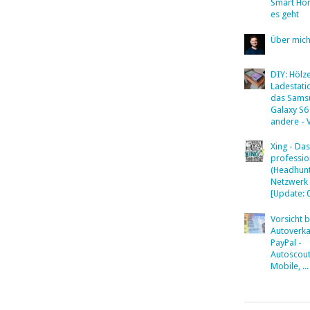
Smart Ho
es geht
Über mic
DIY: Hölz
Ladestati
das Sams
Galaxy S6
andere - 
Xing - Das
professio
(Headhunt
Netzwerk
[Update: 
Vorsicht 
Autoverka
PayPal -
Autoscout
Mobile, ...