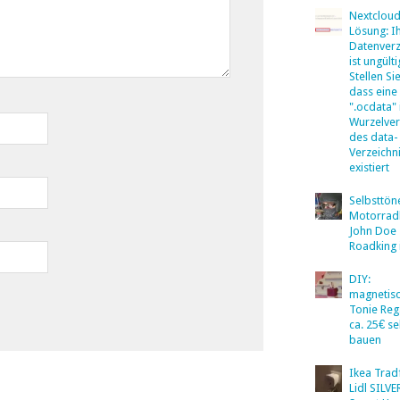
Nextclou
Lösung: I
Datenverz
ist ungülti
Stellen Sie
dass eine
".ocdata"
Wurzelver
des data-
Verzeichn
existiert
Selbsttö
Motorradb
John Doe
Roadking 
DIY:
magnetis
Tonie Reg
ca. 25€ se
bauen
Ikea Tradf
Lidl SILV