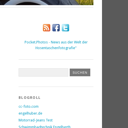
Pocket.Photos - News aus der Welt der
Hosentaschenfotografie"
BLOGROLL
cc-foto.com
engelhuber.de
Motorrad-Jeans Test
Schwimmbadtechnik Engelberth