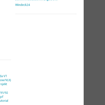
Windeck24
da VT
dow/VLX)
ojekt
91/92
opf
utorial