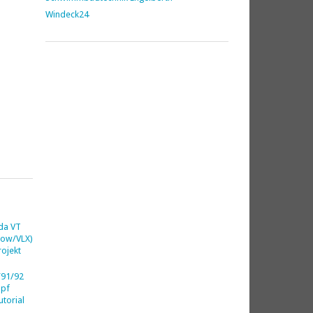
Windeck24
da VT
dow/VLX)
ojekt
91/92
opf
utorial