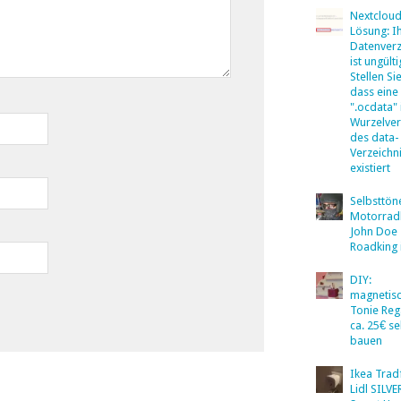
Nextclou
Lösung: I
Datenverz
ist ungülti
Stellen Sie
dass eine
".ocdata"
Wurzelver
des data-
Verzeichn
existiert
Selbsttö
Motorradb
John Doe
Roadking 
DIY:
magnetis
Tonie Reg
ca. 25€ se
bauen
Ikea Tradf
Lidl SILV