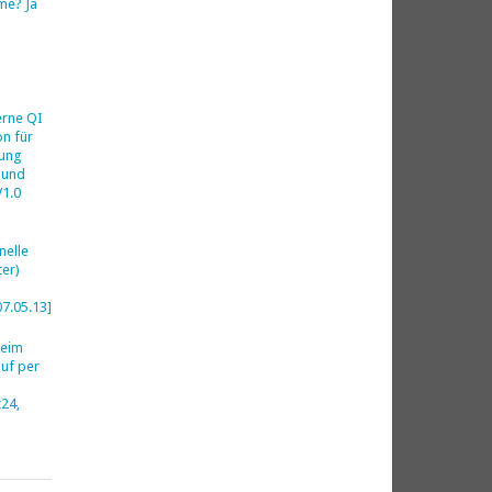
me? Ja
h
erne QI
on für
ung
 und
V1.0
nelle
er)
07.05.13]
beim
uf per
24,