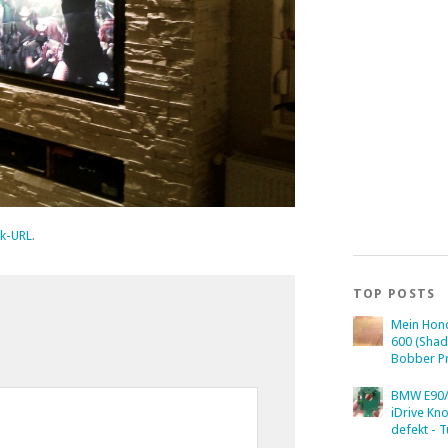
k-URL
.
TOP POSTS
Mein Hon
600 (Sha
Bobber Pr
BMW E90/
iDrive Kn
defekt - T