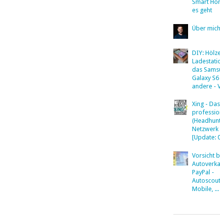
Smart Ho
es geht
Über mic
DIY: Hölz
Ladestati
das Sams
Galaxy S6
andere - 
Xing - Das
professio
(Headhunt
Netzwerk
[Update: 
Vorsicht 
Autoverka
PayPal -
Autoscout
Mobile, ...