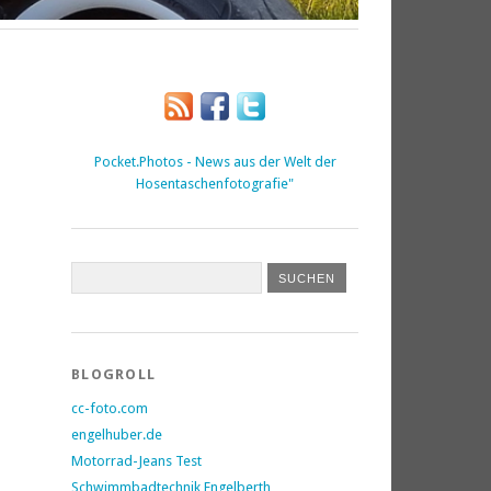
Pocket.Photos - News aus der Welt der
Hosentaschenfotografie"
BLOGROLL
cc-foto.com
engelhuber.de
Motorrad-Jeans Test
Schwimmbadtechnik Engelberth