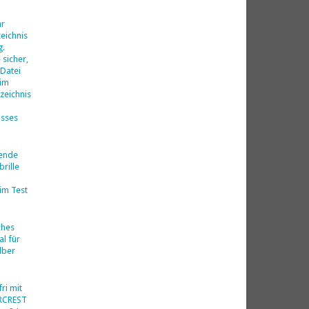
d
hr
eichnis
g.
 sicher,
 Datei
 im
zeichnis
isses
nende
rille
im Test
ches
al für
lber
ri mit
ERCREST