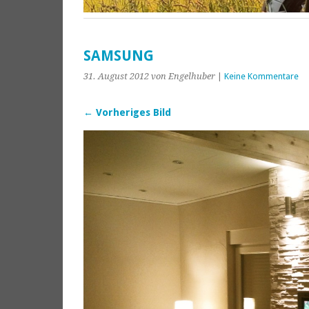
SAMSUNG
31. August 2012
von Engelhuber
|
Keine Kommentare
← Vorheriges Bild