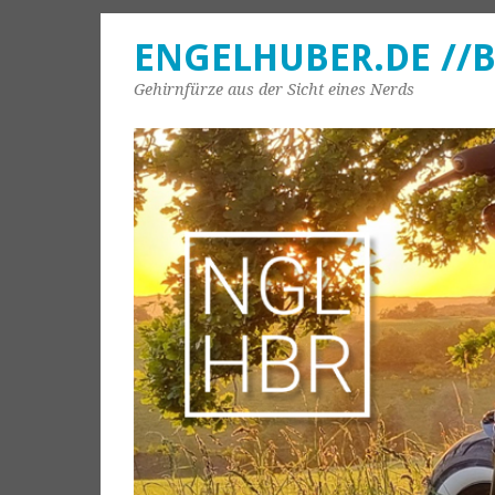
ENGELHUBER.DE //
Gehirnfürze aus der Sicht eines Nerds