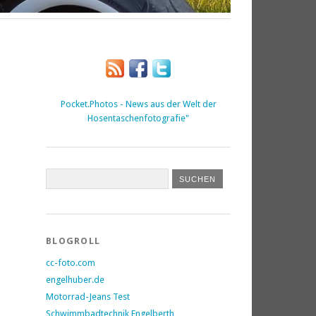
Pocket.Photos - News aus der Welt der
Hosentaschenfotografie"
BLOGROLL
cc-foto.com
engelhuber.de
Motorrad-Jeans Test
Schwimmbadtechnik Engelberth