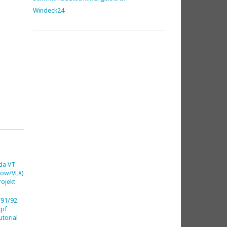
Windeck24
da VT
dow/VLX)
ojekt
91/92
opf
utorial