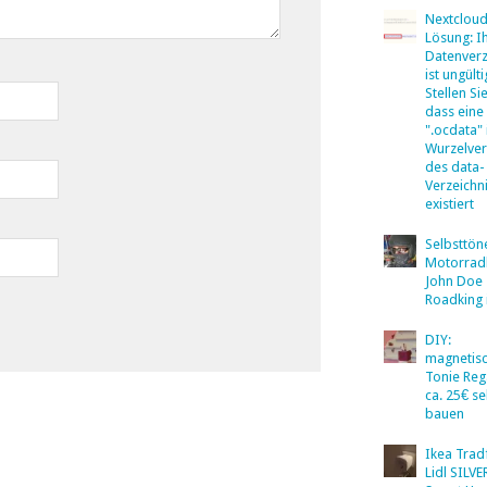
Nextclou
Lösung: I
Datenverz
ist ungülti
Stellen Sie
dass eine
".ocdata"
Wurzelver
des data-
Verzeichn
existiert
Selbsttö
Motorradb
John Doe
Roadking 
DIY:
magnetis
Tonie Reg
ca. 25€ se
bauen
Ikea Tradf
Lidl SILV