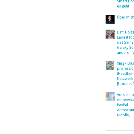
Smart Ho
es geht
Über mic
DIY: Hölz
Ladestati
das Sams
Galaxy S6
andere - 
Xing - Das
professio
(Headhunt
Netzwerk
[Update: 
Vorsicht 
Autoverka
PayPal -
Autoscout
Mobile, ...