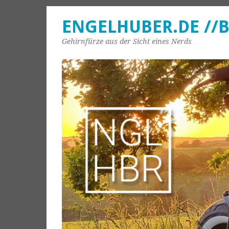
ENGELHUBER.DE //
Gehirnfürze aus der Sicht eines Nerds