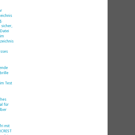
d
hr
eichnis
g.
 sicher,
 Datei
 im
zeichnis
isses
nende
rille
im Test
ches
al für
lber
ri mit
ERCREST