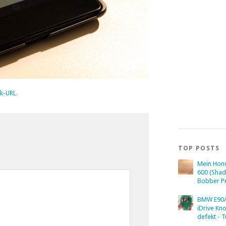
k-URL
.
TOP POSTS
Mein Hon
600 (Sha
Bobber Pr
BMW E90/
iDrive Kn
defekt - T