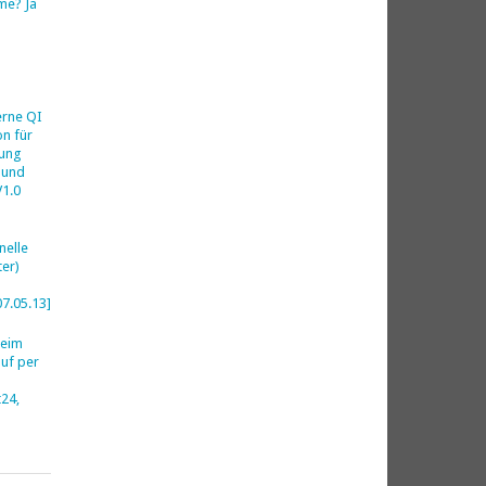
me? Ja
h
erne QI
on für
ung
 und
V1.0
nelle
er)
07.05.13]
beim
uf per
24,