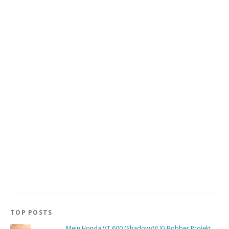
TOP POSTS
Mein Honda VT 600 (Shadow/VLX) Bobber Projekt