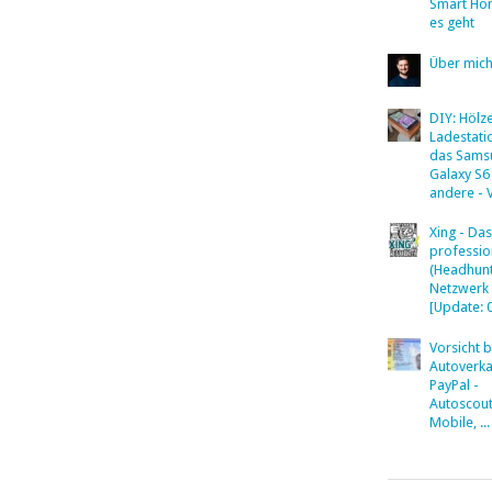
Smart Ho
es geht
Über mic
DIY: Hölz
Ladestati
das Sams
Galaxy S6
andere - 
Xing - Das
professio
(Headhunt
Netzwerk
[Update: 
Vorsicht 
Autoverka
PayPal -
Autoscout
Mobile, ...