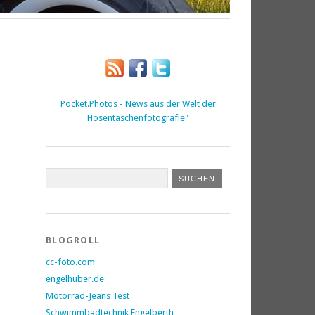
Pocket.Photos - News aus der Welt der
Hosentaschenfotografie"
BLOGROLL
cc-foto.com
engelhuber.de
Motorrad-Jeans Test
Schwimmbadtechnik Engelberth