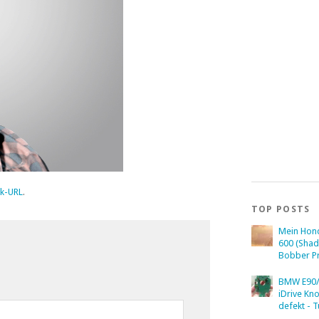
k-URL
.
TOP POSTS
Mein Hon
600 (Sha
Bobber Pr
BMW E90/
iDrive Kn
defekt - T