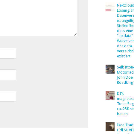
Nextclou
Lösung: I
Datenverz
ist ungülti
Stellen Sie
dass eine
".ocdata"
Wurzelver
des data-
Verzeichn
existiert
Selbsttö
Motorradb
John Doe
Roadking 
DIY:
magnetis
Tonie Reg
ca. 25€ se
bauen
Ikea Tradf
Lidl SILV