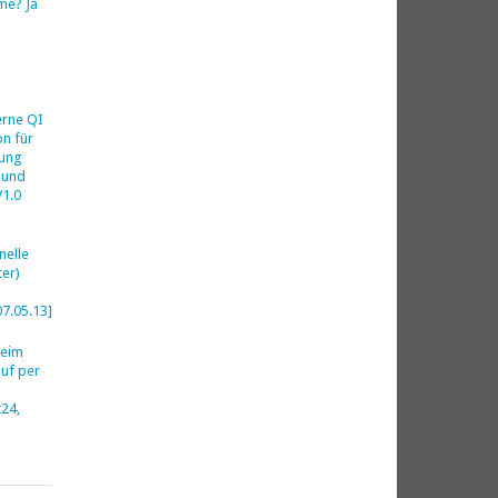
me? Ja
h
erne QI
on für
ung
 und
V1.0
nelle
er)
07.05.13]
beim
uf per
24,