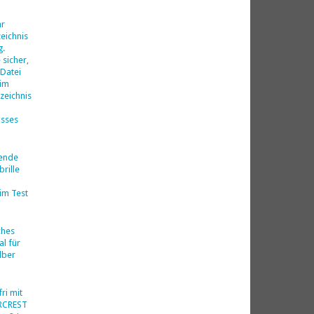
d
hr
eichnis
g.
 sicher,
 Datei
 im
zeichnis
isses
nende
rille
im Test
ches
al für
lber
ri mit
ERCREST