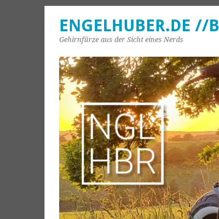
ENGELHUBER.DE //
Gehirnfürze aus der Sicht eines Nerds