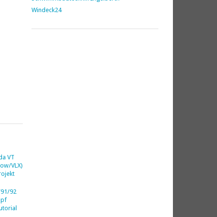
Windeck24
da VT
dow/VLX)
ojekt
91/92
opf
utorial