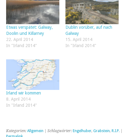
Etwas verspätet: Galway,
Dublin vorüber, auf nach
Doolin und Killarney
Galway
22. April 2014
15. April 2014
In "Irland 2014"
In "Irland 2014"
Irland wir kommen
8. April 2014
In "Irland 2014"
Kategorien:
Allgemein
| Schlagwörter:
Engelhuber
,
Grabstein
,
R.I.P.
|
Permalink