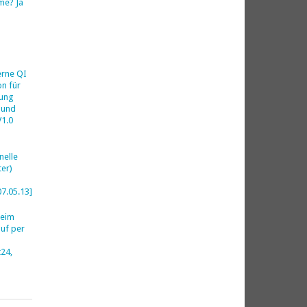
me? Ja
h
erne QI
on für
ung
 und
V1.0
nelle
er)
07.05.13]
beim
uf per
24,