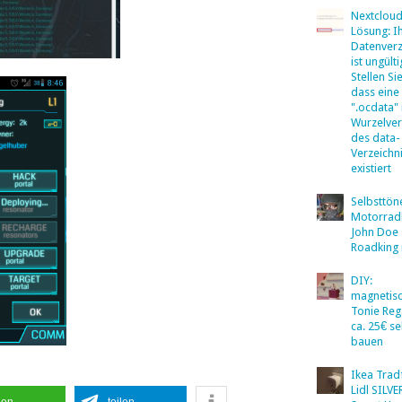
Nextclou
Lösung: I
Datenverz
ist ungülti
Stellen Sie
dass eine
".ocdata"
Wurzelver
des data-
Verzeichn
existiert
Selbsttö
Motorradb
John Doe
Roadking 
DIY:
magnetis
Tonie Reg
ca. 25€ se
bauen
Ikea Tradf
Lidl SILV
len
teilen