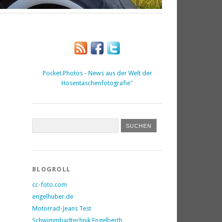
Pocket.Photos - News aus der Welt der
Hosentaschenfotografie"
BLOGROLL
cc-foto.com
engelhuber.de
Motorrad-Jeans Test
Schwimmbadtechnik Engelberth