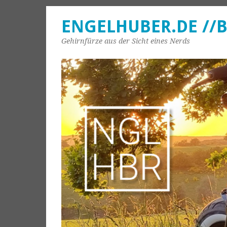
ENGELHUBER.DE //
Gehirnfürze aus der Sicht eines Nerds