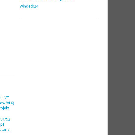
Windeck24
da VT
dow/VLX)
ojekt
91/92
opf
utorial