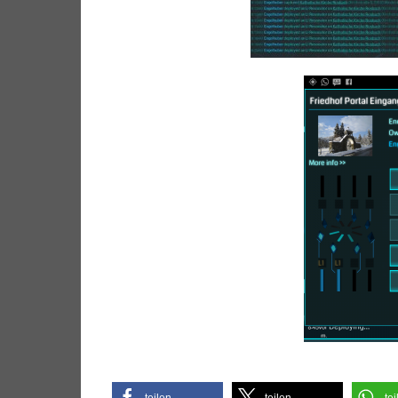
teilen
teilen
tei