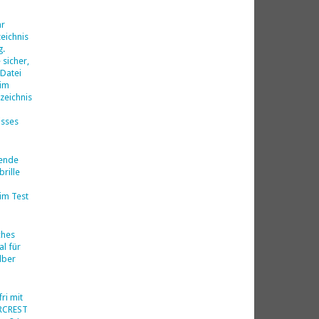
d
hr
eichnis
g.
 sicher,
 Datei
 im
zeichnis
isses
nende
rille
im Test
ches
al für
lber
ri mit
ERCREST