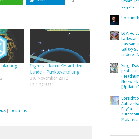
Smart Ho
es geht
Über mic
DIY: Hölz
Ladestati
das Sams
Galaxy S6
andere - 
Einladung
Ingress – kaum XM auf dem
Xing - Das
professio
Lande – Punkteverteilung
(Headhunt
12
30. November 2012
Netzwerk
In "Ingress"
[Update: 
Vorsicht 
Autoverka
PayPal -
eck
|
Permalink
Autoscout
Mobile, ...