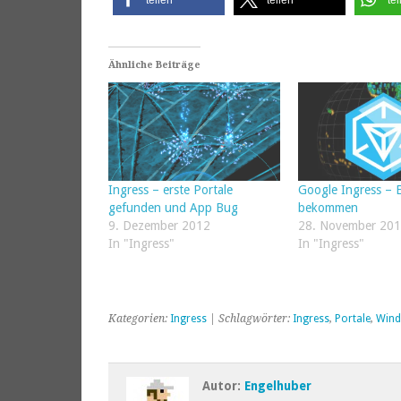
Ähnliche Beiträge
Ingress – erste Portale
Google Ingress – 
gefunden und App Bug
bekommen
9. Dezember 2012
28. November 20
In "Ingress"
In "Ingress"
Kategorien:
Ingress
| Schlagwörter:
Ingress
,
Portale
,
Wind
Autor:
Engelhuber