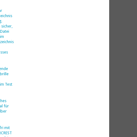
d
hr
eichnis
g.
 sicher,
 Datei
 im
zeichnis
isses
nende
rille
im Test
ches
al für
lber
ri mit
ERCREST