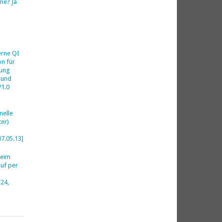
me? Ja
h
erne QI
on für
ung
 und
V1.0
nelle
er)
07.05.13]
beim
uf per
24,