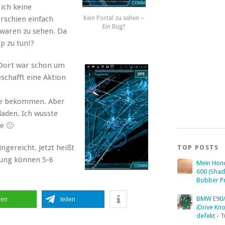
 ich keine
rschien einfach
Kein Portal zu sehen –
Ein Bug?
 waren zu sehen. Da
p zu tun!?
 Dort war schon um
schafft eine Aktion
inte bekommen. Aber
aden. Ich wusste
e 🙂
ngereicht. Jetzt heißt
TOP POSTS
tung können 5-6
Mein Hon
600 (Sha
Bobber Pr
BMW E90/
len
teilen
iDrive Kn
defekt - T