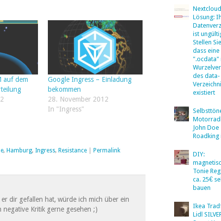
Nextclou
Lösung: I
Datenverz
ist ungülti
Stellen Sie
dass eine
".ocdata"
Wurzelver
des data-
M auf dem
Google Ingress – Einladung
Verzeichn
teilung
bekommen
existiert
12
28. November 2012
In "Ingress"
Selbsttö
Motorradb
John Doe
Roadking 
le
,
Hamburg
,
Ingress
,
Resistance
|
Permalink
DIY:
magnetis
Tonie Reg
ca. 25€ se
bauen
er dir gefallen hat, würde ich mich über ein
Ikea Tradf
 negative Kritik gerne gesehen ;)
Lidl SILV