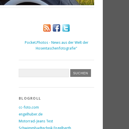
Pocket.Photos - News aus der Welt der
Hosentaschenfotografie"
BLOGROLL
cc-foto.com
engelhuber.de
Motorrad-Jeans Test
Schwimmbadtechnik Engelberth