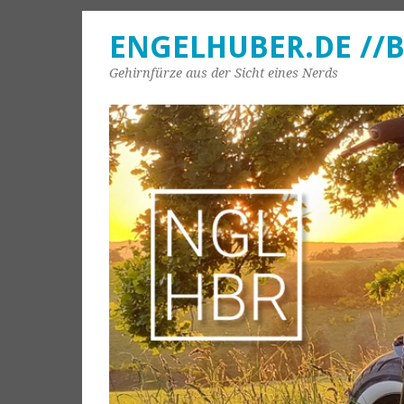
ENGELHUBER.DE //
Gehirnfürze aus der Sicht eines Nerds