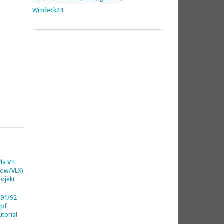
Windeck24
da VT
dow/VLX)
ojekt
91/92
opf
utorial