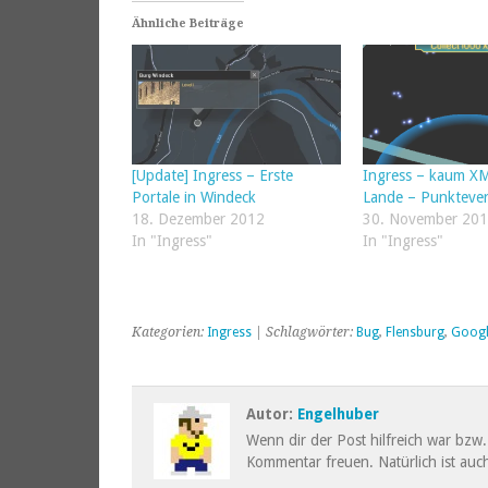
Ähnliche Beiträge
[Update] Ingress – Erste
Ingress – kaum X
Portale in Windeck
Lande – Punktever
18. Dezember 2012
30. November 20
In "Ingress"
In "Ingress"
Kategorien:
Ingress
| Schlagwörter:
Bug
,
Flensburg
,
Goog
Autor:
Engelhuber
Wenn dir der Post hilfreich war bzw. 
Kommentar freuen. Natürlich ist auch