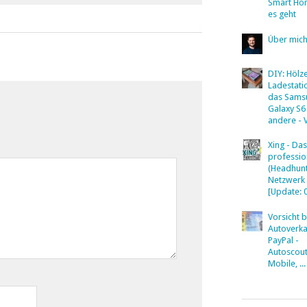
Smart Ho
es geht
Über mic
DIY: Hölz
Ladestati
das Sams
Galaxy S6
andere - 
Xing - Das
professio
(Headhunt
Netzwerk
[Update: 
Vorsicht 
Autoverka
PayPal -
Autoscout
Mobile, ...