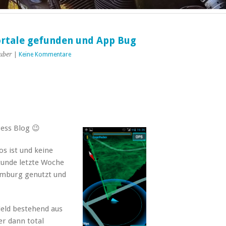
Portale gefunden und App Bug
uber
|
Keine Kommentare
ess Blog 😉
os ist und keine
Stunde letzte Woche
amburg genutzt und
ield bestehend aus
er dann total