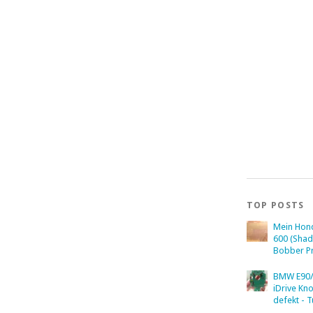
TOP POSTS
Mein Hon
600 (Sha
Bobber Pr
BMW E90/
iDrive Kn
defekt - T