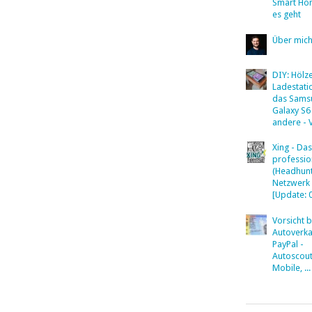
Smart Ho
es geht
Über mic
DIY: Hölz
Ladestati
das Sams
Galaxy S6
andere - 
Xing - Das
professio
(Headhunt
Netzwerk
[Update: 
Vorsicht 
Autoverka
PayPal -
Autoscout
Mobile, ...