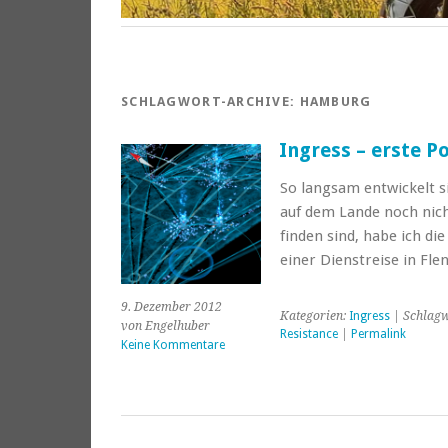
SCHLAGWORT-ARCHIVE:
HAMBURG
Ingress – erste 
So langsam entwickelt s
auf dem Lande noch nicht 
finden sind, habe ich d
einer Dienstreise in Fl
9. Dezember 2012
Kategorien:
Ingress
| Schlagw
von Engelhuber
Resistance
|
Permalink
Keine Kommentare