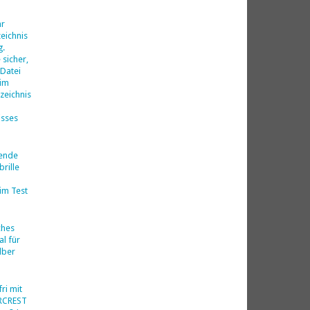
d
hr
eichnis
g.
 sicher,
 Datei
 im
zeichnis
isses
nende
rille
im Test
ches
al für
lber
ri mit
ERCREST