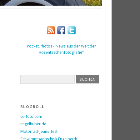
Pocket.Photos - News aus der Welt der
Hosentaschenfotografie"
BLOGROLL
cc-foto.com
engelhuber.de
Motorrad-Jeans Test
Schwimmbadtechnik Engelberth