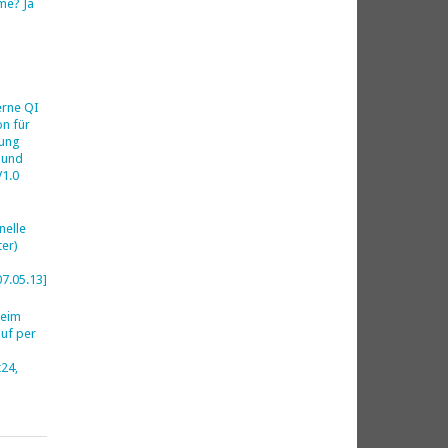
me? Ja
h
erne QI
on für
ung
 und
V1.0
nelle
er)
07.05.13]
beim
uf per
24,