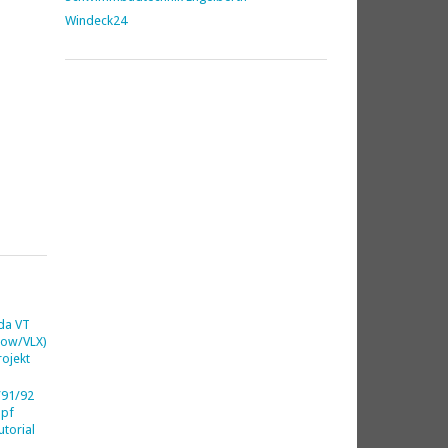
Windeck24
da VT
dow/VLX)
ojekt
91/92
opf
utorial