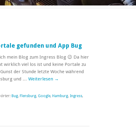
Portale gefunden und App Bug
ich mein Blog zum Ingress Blog 😉 Da hier
wirklich viel los ist und keine Portale zu
ie Gunst der Stunde letzte Woche während
ensburg und …
Weiterlesen
→
örter:
Bug
,
Flensburg
,
Google
,
Hamburg
,
Ingress
,