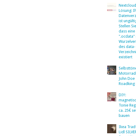
Nextclou
Lösung: I
Datenverz
ist ungülti
Stellen Sie
dass eine
".ocdata"
Wurzelver
des data-
Verzeichn
existiert
Selbsttö
Motorradb
John Doe
Roadking 
DIY:
magnetis
Tonie Reg
ca. 25€ se
bauen
Ikea Tradf
Lidl SILV