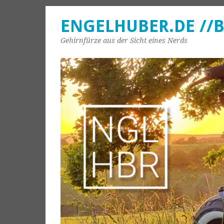
ENGELHUBER.DE //
Gehirnfürze aus der Sicht eines Nerds