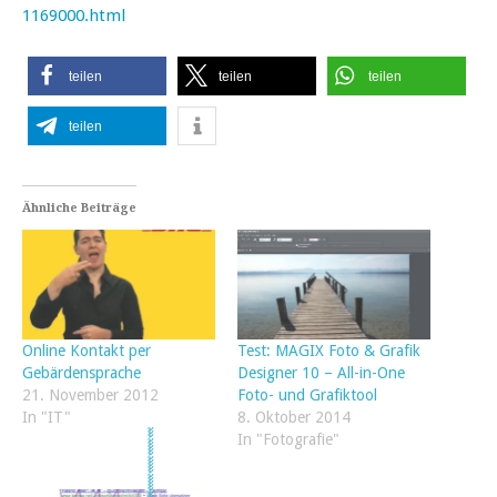
1169000.html
teilen
teilen
teilen
teilen
Ähnliche Beiträge
Online Kontakt per
Test: MAGIX Foto & Grafik
Gebärdensprache
Designer 10 – All-in-One
21. November 2012
Foto- und Grafiktool
In "IT"
8. Oktober 2014
In "Fotografie"