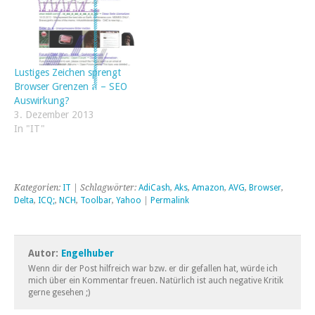
Lustiges Zeichen sprengt
Browser Grenzen ส้้้้้้้้้้้้้้้้้้้้้้้้้้้้้้้้้้้้้้้้้้้้้้้้้้้้้้้้้ – SEO
Auswirkung?
3. Dezember 2013
In "IT"
Kategorien:
IT
| Schlagwörter:
AdiCash
,
Aks
,
Amazon
,
AVG
,
Browser
,
Delta
,
ICQ;
,
NCH
,
Toolbar
,
Yahoo
|
Permalink
Autor:
Engelhuber
Wenn dir der Post hilfreich war bzw. er dir gefallen hat, würde ich
mich über ein Kommentar freuen. Natürlich ist auch negative Kritik
gerne gesehen ;)