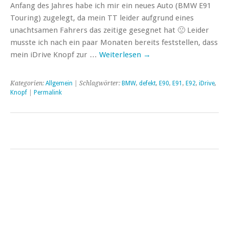
Anfang des Jahres habe ich mir ein neues Auto (BMW E91
Touring) zugelegt, da mein TT leider aufgrund eines
unachtsamen Fahrers das zeitige gesegnet hat 🙁 Leider
musste ich nach ein paar Monaten bereits feststellen, dass
mein iDrive Knopf zur …
Weiterlesen
→
Kategorien:
Allgemein
| Schlagwörter:
BMW
,
defekt
,
E90
,
E91
,
E92
,
iDrive
,
Knopf
|
Permalink