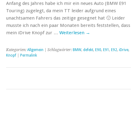
Anfang des Jahres habe ich mir ein neues Auto (BMW E91
Touring) zugelegt, da mein TT leider aufgrund eines
unachtsamen Fahrers das zeitige gesegnet hat 🙁 Leider
musste ich nach ein paar Monaten bereits feststellen, dass
mein iDrive Knopf zur …
Weiterlesen
→
Kategorien:
Allgemein
| Schlagwörter:
BMW
,
defekt
,
E90
,
E91
,
E92
,
iDrive
,
Knopf
|
Permalink