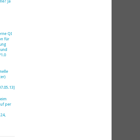
me? Ja
h
erne QI
on für
ung
 und
V1.0
nelle
er)
07.05.13]
beim
uf per
24,