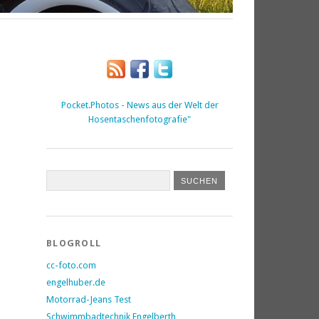
Pocket.Photos - News aus der Welt der
Hosentaschenfotografie"
BLOGROLL
cc-foto.com
engelhuber.de
Motorrad-Jeans Test
Schwimmbadtechnik Engelberth