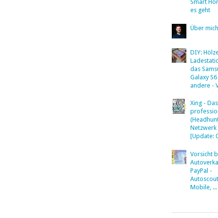
Smart Ho
es geht
Über mic
DIY: Hölz
Ladestati
das Sams
Galaxy S6
andere - 
Xing - Das
professio
(Headhunt
Netzwerk
[Update: 
Vorsicht 
Autoverka
PayPal -
Autoscout
Mobile, ...