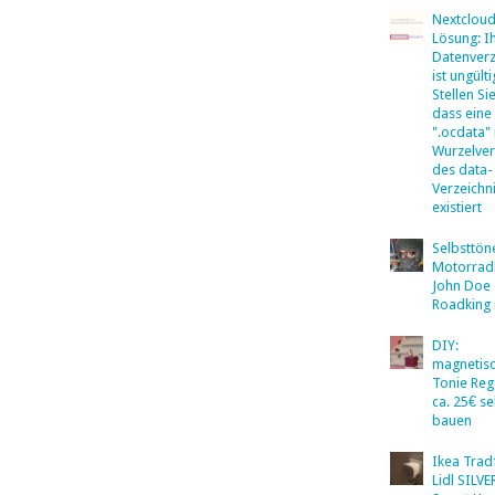
Nextclou
Lösung: I
Datenverz
ist ungülti
Stellen Sie
dass eine
".ocdata"
Wurzelver
des data-
Verzeichn
existiert
Selbsttö
Motorradb
John Doe
Roadking 
DIY:
magnetis
Tonie Reg
ca. 25€ se
bauen
Ikea Tradf
Lidl SILV