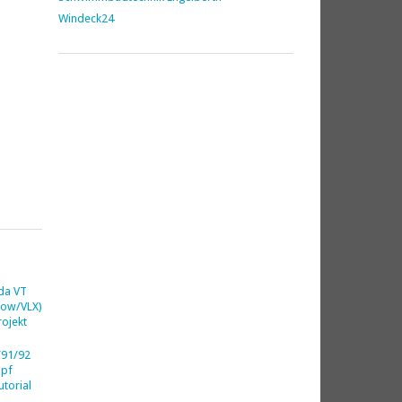
Windeck24
da VT
dow/VLX)
ojekt
91/92
opf
utorial