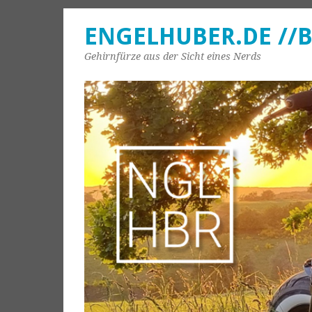
ENGELHUBER.DE //
Gehirnfürze aus der Sicht eines Nerds