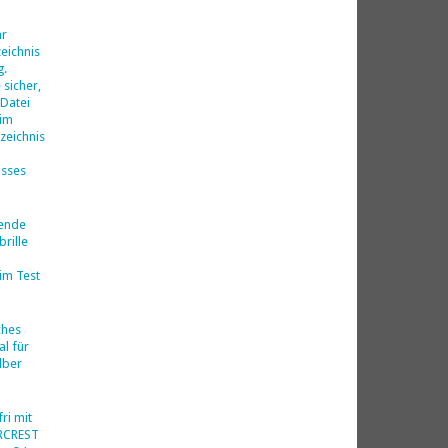
d
hr
eichnis
g.
 sicher,
 Datei
 im
zeichnis
isses
nende
rille
im Test
ches
al für
lber
ri mit
ERCREST