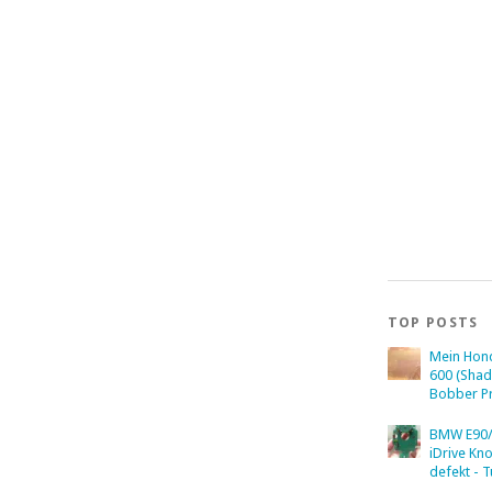
TOP POSTS
Mein Hon
600 (Sha
Bobber Pr
BMW E90/
iDrive Kn
defekt - T