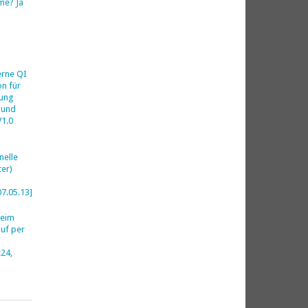
me? Ja
h
erne QI
on für
ung
 und
V1.0
nelle
er)
07.05.13]
beim
uf per
24,