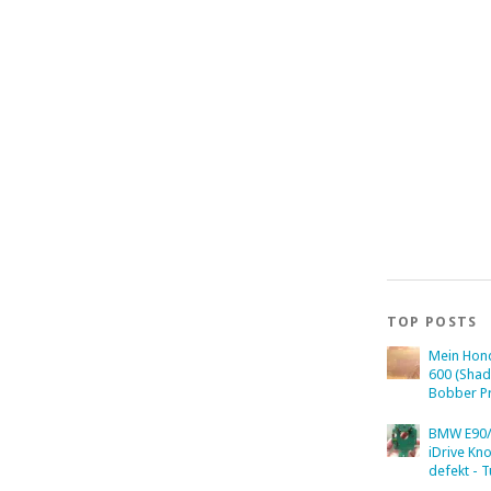
TOP POSTS
Mein Hon
600 (Sha
Bobber Pr
BMW E90/
iDrive Kn
defekt - T