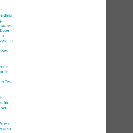
d
hr
eichnis
g.
 sicher,
 Datei
 im
zeichnis
isses
nende
rille
im Test
ches
al für
lber
ri mit
ERCREST