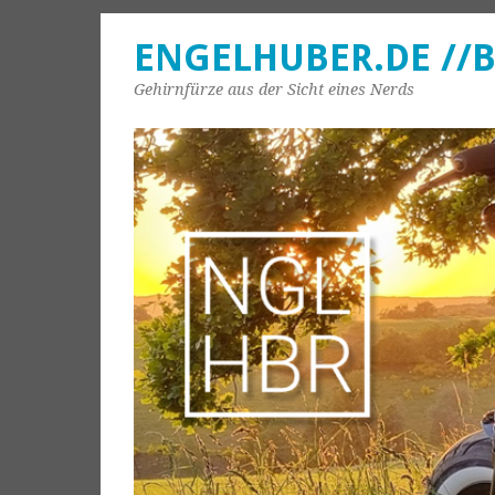
ENGELHUBER.DE //
Gehirnfürze aus der Sicht eines Nerds