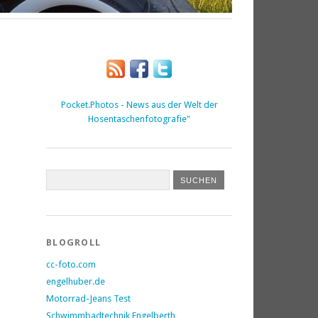
Pocket.Photos - News aus der Welt der
Hosentaschenfotografie"
BLOGROLL
cc-foto.com
engelhuber.de
Motorrad-Jeans Test
Schwimmbadtechnik Engelberth