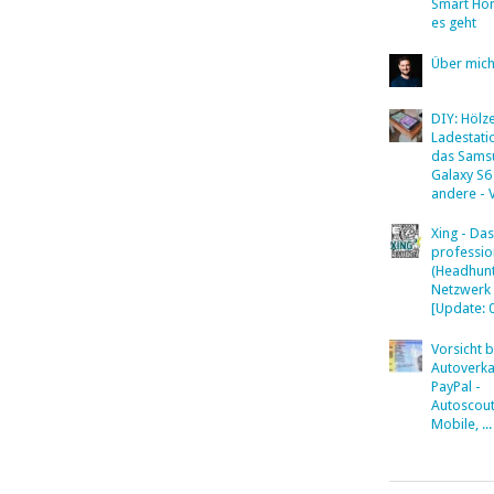
Smart Ho
es geht
Über mic
DIY: Hölz
Ladestati
das Sams
Galaxy S6
andere - 
Xing - Das
professio
(Headhunt
Netzwerk
[Update: 
Vorsicht 
Autoverka
PayPal -
Autoscout
Mobile, ...