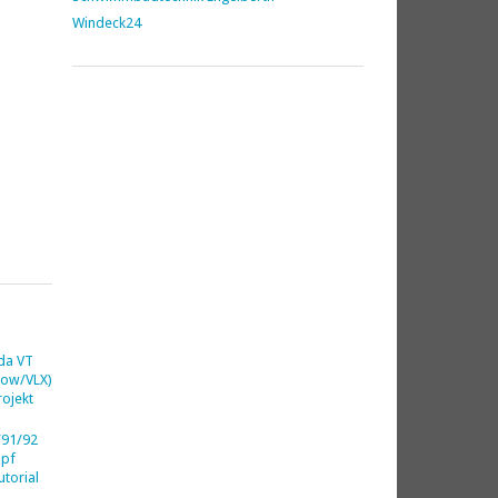
Windeck24
da VT
dow/VLX)
ojekt
91/92
opf
utorial