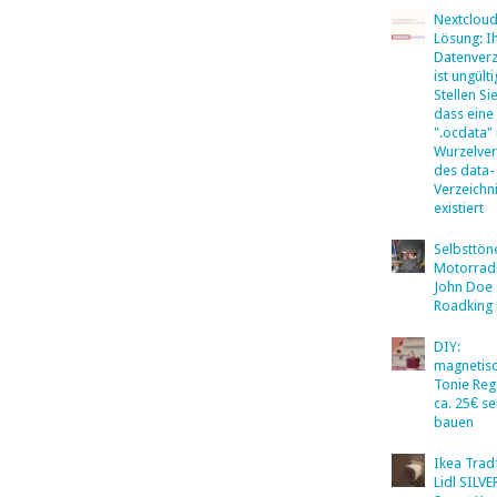
Nextclou
Lösung: I
Datenverz
ist ungülti
Stellen Sie
dass eine
".ocdata"
Wurzelver
des data-
Verzeichn
existiert
Selbsttö
Motorradb
John Doe
Roadking 
DIY:
magnetis
Tonie Reg
ca. 25€ se
bauen
Ikea Tradf
Lidl SILV