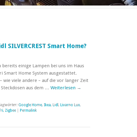
 Lidl SILVERCREST Smart Home?
ch bereits einige Lampen bei uns im Haus
ri Smart Home System ausgestattet.
 wie viele andere – auf die vor langer Zeit
 Steckdosen aus dem …
Weiterlesen
→
lagwörter:
Google Home
,
Ikea
,
Lidl
,
Livarno Lux
,
ri
,
Zigbee
|
Permalink