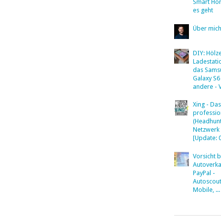
Smart Ho
es geht
Über mic
DIY: Hölz
Ladestati
das Sams
Galaxy S6
andere - 
Xing - Das
professio
(Headhunt
Netzwerk
[Update: 
Vorsicht 
Autoverka
PayPal -
Autoscout
Mobile, ...