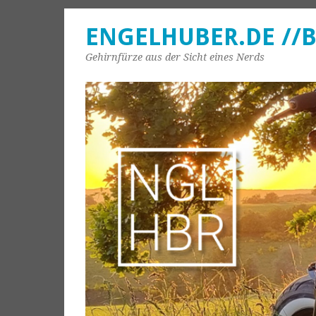
ENGELHUBER.DE //
Gehirnfürze aus der Sicht eines Nerds