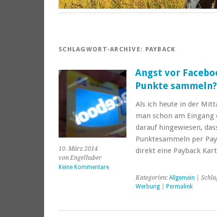
SCHLAGWORT-ARCHIVE:
PAYBACK
Angst vor Facebo
Punkte sammeln?
Als ich heute in der Mi
man schon am Eingang d
darauf hingewiesen, das
Punktesammeln per Pay
10. März 2014
direkt eine Payback Ka
von Engelhuber
Keine Kommentare
Kategorien:
Allgemein
| Schla
Werbung
|
Permalink