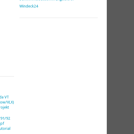
Windeck24
da VT
dow/VLX)
ojekt
91/92
opf
utorial