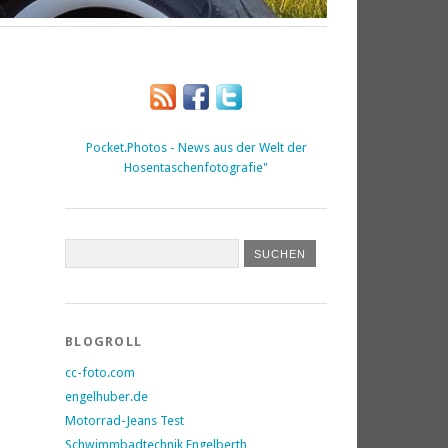
Pocket.Photos - News aus der Welt der
Hosentaschenfotografie"
BLOGROLL
cc-foto.com
engelhuber.de
Motorrad-Jeans Test
Schwimmbadtechnik Engelberth