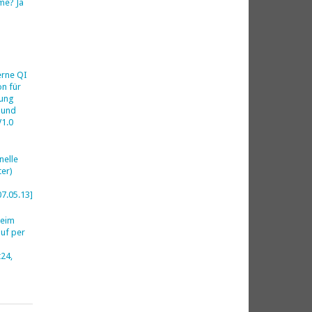
me? Ja
h
erne QI
on für
ung
 und
V1.0
nelle
er)
07.05.13]
beim
uf per
24,