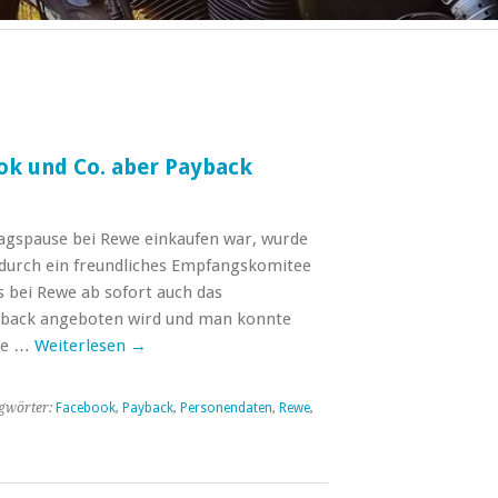
ok und Co. aber Payback
ttagspause bei Rewe einkaufen war, wurde
urch ein freundliches Empfangskomitee
s bei Rewe ab sofort auch das
back angeboten wird und man konnte
rte …
Weiterlesen
→
gwörter:
Facebook
,
Payback
,
Personendaten
,
Rewe
,