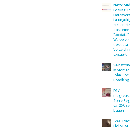
Nextclou
Lösung: I
Datenverz
ist ungülti
Stellen Sie
dass eine
".ocdata"
Wurzelver
des data-
Verzeichn
existiert
Selbsttö
Motorradb
John Doe
Roadking 
DIY:
magnetis
Tonie Reg
ca. 25€ se
bauen
Ikea Tradf
Lidl SILV