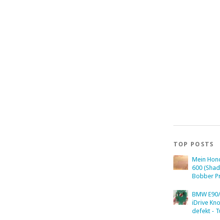
TOP POSTS
Mein Hon
600 (Sha
Bobber Pr
BMW E90/
iDrive Kn
defekt - T