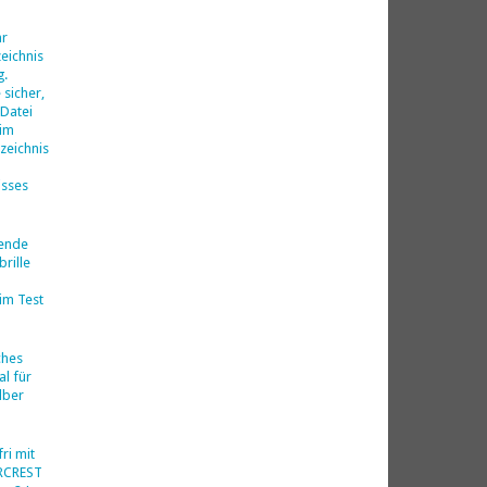
d
hr
eichnis
g.
 sicher,
 Datei
 im
zeichnis
isses
nende
rille
im Test
ches
al für
lber
ri mit
ERCREST