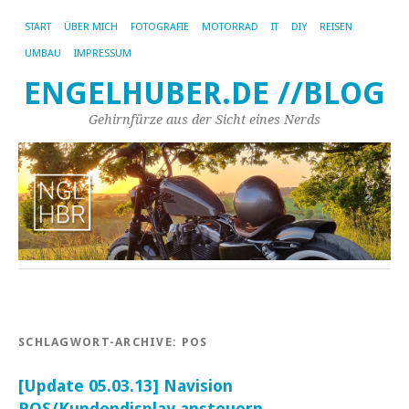
START
ÜBER MICH
FOTOGRAFIE
MOTORRAD
IT
DIY
REISEN
UMBAU
IMPRESSUM
ENGELHUBER.DE //BLOG
Gehirnfürze aus der Sicht eines Nerds
SCHLAGWORT-ARCHIVE:
POS
[Update 05.03.13] Navision
POS/Kundendisplay ansteuern