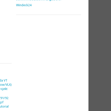
Windeck24
da VT
dow/VLX)
ojekt
91/92
opf
utorial