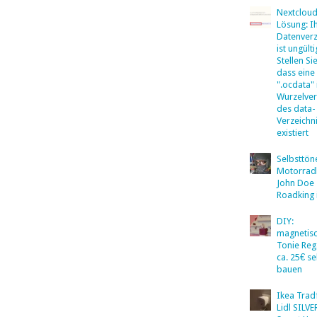
Nextclou
Lösung: I
Datenverz
ist ungülti
Stellen Sie
dass eine
".ocdata"
Wurzelver
des data-
Verzeichn
existiert
Selbsttö
Motorradb
John Doe
Roadking 
DIY:
magnetis
Tonie Reg
ca. 25€ se
bauen
Ikea Tradf
Lidl SILV