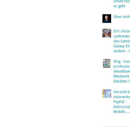
Smart Ho
es geht
Über mic
DIY: Hölz
Ladestati
das Sams
Galaxy S6
andere - 
Xing - Das
professio
(Headhunt
Netzwerk
[Update: 
Vorsicht 
Autoverka
PayPal -
Autoscout
Mobile, ...