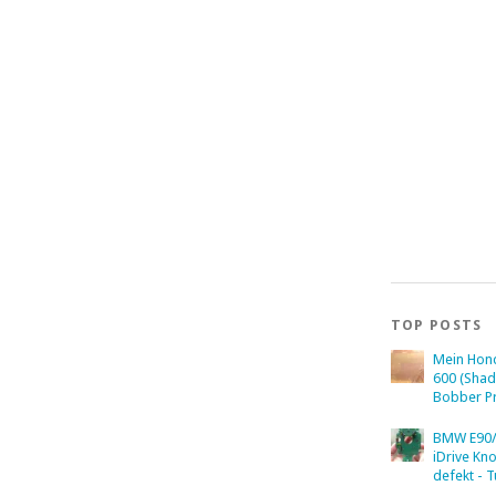
TOP POSTS
Mein Hon
600 (Sha
Bobber Pr
BMW E90/
iDrive Kn
defekt - T