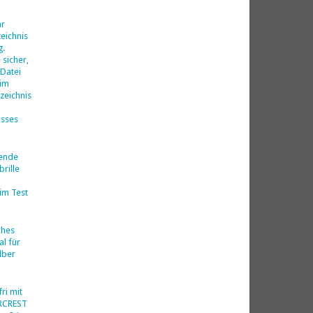
d
hr
eichnis
g.
 sicher,
 Datei
 im
zeichnis
isses
nende
rille
im Test
ches
al für
lber
ri mit
ERCREST