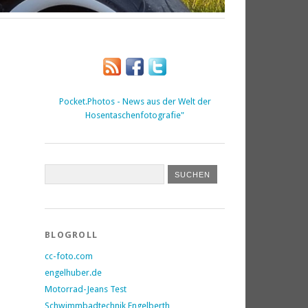
Pocket.Photos - News aus der Welt der
Hosentaschenfotografie"
BLOGROLL
cc-foto.com
engelhuber.de
Motorrad-Jeans Test
Schwimmbadtechnik Engelberth