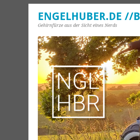
ENGELHUBER.DE //
Gehirnfürze aus der Sicht eines Nerds