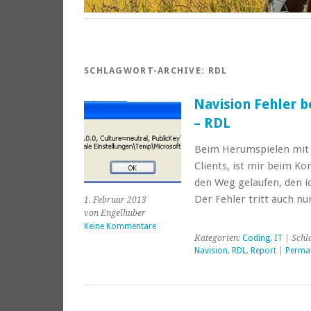
SCHLAGWORT-ARCHIVE:
RDL
Navision Fehler b
– RDL
Beim Herumspielen mit d
Clients, ist mir beim K
den Weg gelaufen, den i
Der Fehler tritt auch nu
1. Februar 2013
von Engelhuber
Keine Kommentare
Kategorien:
Coding
,
IT
| Schl
Navision
,
RDL
,
Report
|
Permal