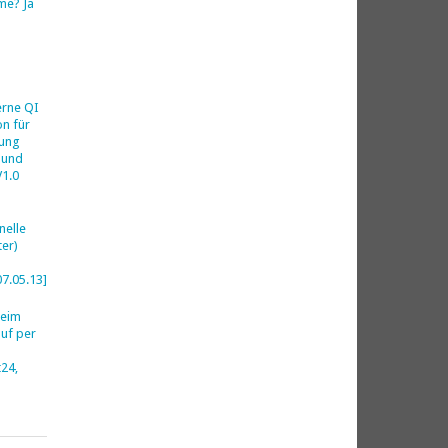
me? Ja
h
erne QI
on für
ung
 und
V1.0
nelle
er)
07.05.13]
beim
uf per
24,