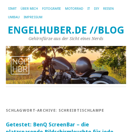
START
ÜBER MICH
FOTOGRAFIE
MOTORRAD
IT
DIY
REISEN
UMBAU
IMPRESSUM
ENGELHUBER.DE //BLOG
Gehirnfürze aus der Sicht eines Nerds
SCHLAGWORT-ARCHIVE:
SCHREIBTISCHLAMPE
Getestet: BenQ ScreenBar – die
platzsparende Bildschirmleuchte für jede