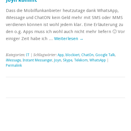
Dass die Mobilfunkanbieter heutzutage dank WhatsApp,
iMessage und ChatON kein Geld mehr mit SMS oder MMS
verdienen können ist wohl jedem klar. Eine Erläuterung zu
den o.g. Apps muss ich wohl auch nicht mehr liefern 🙂 Vor
einiger Zeit habe ich …
Weiterlesen
→
Kategorien:
IT
| Schlagwörter:
App
,
blockiert
,
ChatOn
,
Google Talk
,
iMessage
,
Instant Messanger
,
Joyn
,
Skype
,
Telekom
,
WhatsApp
|
Permalink