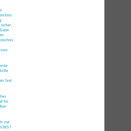
d
hr
eichnis
g.
 sicher,
 Datei
 im
zeichnis
isses
nende
rille
im Test
ches
al für
lber
ri mit
ERCREST