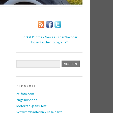
Pocket.Photos - News aus der Welt der
Hosentaschenfotografie"
BLOGROLL
cc-foto.com
engelhuber.de
Motorrad-Jeans Test
Schwimmbadtechnik Engelberth