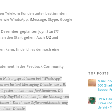
nigen Telekom Kunden unter bestimmten
ps wie WhatsApp, iMessage, Skype, Google
ür Dezember geplanten Joyn Start??
n an den Start gehen. Auch
O2
und
n kann, finde ich es dennoch eine
Statement in der Feedback Community
TOP POSTS
den Nutzungsproblemen bei “WhatsApp”
Mein Hon
warum Instant Messaging-Dienste, wie z.B.
600 (Sha
Bobber Pr
it gestern nicht mehr funktionieren. Die
dy DayFlat sind nicht für die Nutzung von
BMW E90/
timiert. Durch eine Softwareaktualisierung
iDrive Kn
defekt - T
 dieser Dienste.