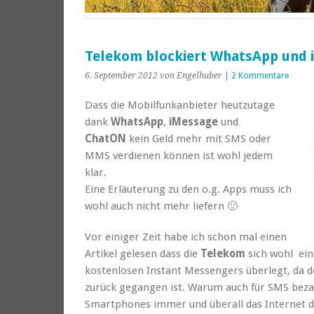
Telekom blockiert WhatsApp und 
6. September 2012
von Engelhuber
|
2 Kommentare
Dass die Mobilfunkanbieter heutzutage
dank
WhatsApp
,
iMessage
und
ChatON
kein Geld mehr mit SMS oder
MMS verdienen können ist wohl jedem
klar.
Eine Erläuterung zu den o.g. Apps muss ich
wohl auch nicht mehr liefern 🙂
Vor einiger Zeit habe ich schon mal einen
Artikel gelesen dass die
Telekom
sich wohl ein
kostenlosen Instant Messengers überlegt, da
zurück gegangen ist. Warum auch für SMS beza
Smartphones immer und überall das Internet 