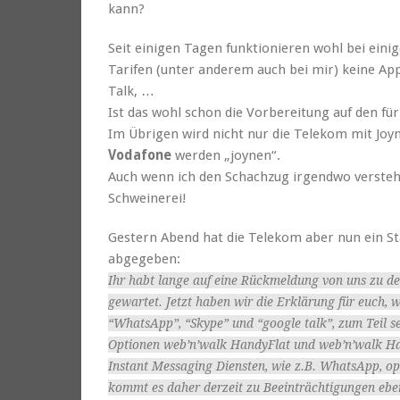
kann?
Seit einigen Tagen funktionieren wohl bei ei
Tarifen (unter anderem auch bei mir) keine Ap
Talk, …
Ist das wohl schon die Vorbereitung auf den f
Im Übrigen wird nicht nur die Telekom mit Joy
Vodafone
werden „joynen“.
Auch wenn ich den Schachzug irgendwo verstehe
Schweinerei!
Gestern Abend hat die Telekom aber nun ein 
abgegeben:
Ihr habt lange auf eine Rückmeldung von uns zu 
gewartet. Jetzt haben wir die Erklärung für euch, 
“WhatsApp”, “Skype” und “google talk”, zum Teil se
Optionen web’n’walk HandyFlat und web’n’walk Han
Instant Messaging Diensten, wie z.B. WhatsApp, op
kommt es daher derzeit zu Beeinträchtigungen eben