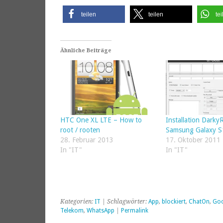
teilen
teilen
tei
Ähnliche Beiträge
HTC One XL LTE – How to
Installation Dark
root / rooten
Samsung Galaxy S
28. Februar 2013
17. Oktober 2011
In "IT"
In "IT"
Kategorien:
IT
| Schlagwörter:
App
,
blockiert
,
ChatOn
,
Goo
Telekom
,
WhatsApp
|
Permalink