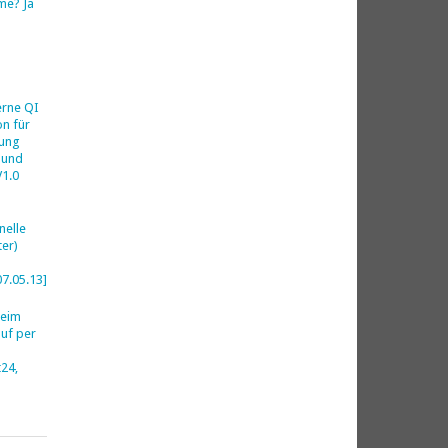
me? Ja
h
erne QI
on für
ung
 und
V1.0
nelle
er)
07.05.13]
beim
uf per
24,