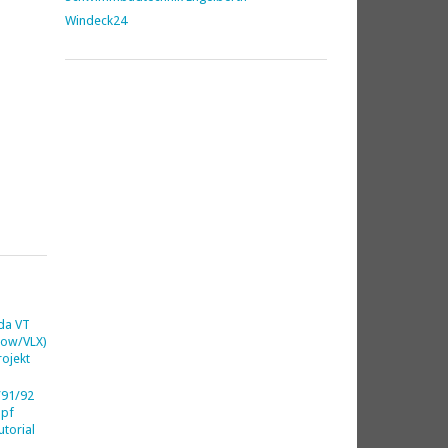
Windeck24
da VT
dow/VLX)
ojekt
91/92
opf
utorial