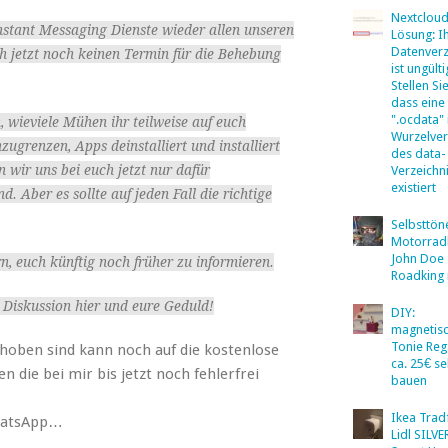
Nextclou
Instant Messaging Dienste wieder allen unseren
Lösung: I
Datenverz
h jetzt noch keinen Termin für die Behebung
ist ungülti
Stellen Sie
dass eine
".ocdata"
 wieviele Mühen ihr teilweise auf euch
Wurzelver
ugrenzen, Apps deinstalliert und installiert
des data-
 wir uns bei euch jetzt nur dafür
Verzeichn
existiert
d. Aber es sollte auf jeden Fall die richtige
Selbsttö
Motorradb
John Doe
, euch künftig noch früher zu informieren.
Roadking 
e Diskussion hier und eure Geduld!
DIY:
magnetis
Tonie Reg
hoben sind kann noch auf die kostenlose
ca. 25€ se
 die bei mir bis jetzt noch fehlerfrei
bauen
Ikea Tradf
WhatsApp…
Lidl SILV