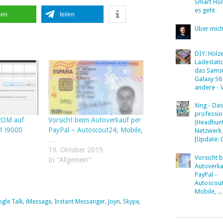
Smart Ho
es geht
len
teilen
Über mic
DIY: Hölz
Ladestati
das Sams
Galaxy S6
andere - 
Xing - Das
professio
yROM auf
Vorsicht beim Autoverkauf per
(Headhunt
1 i9000
PayPal – Autoscout24, Mobile,
Netzwerk
[Update: 
…
19. Oktober 2015
Vorsicht 
In "Allgemein"
Autoverka
PayPal -
Autoscout
Mobile, ...
gle Talk
,
iMessage
,
Instant Messanger
,
Joyn
,
Skype
,