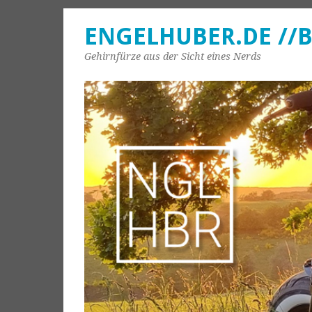
ENGELHUBER.DE //
Gehirnfürze aus der Sicht eines Nerds