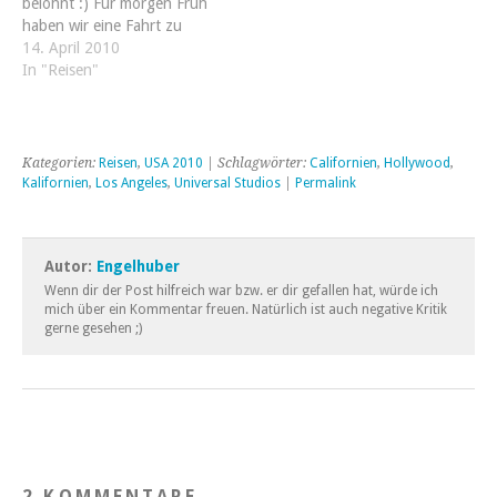
belohnt :) Für morgen Früh
haben wir eine Fahrt zu
Liberty Island geplant.
14. April 2010
Cheers
In "Reisen"
Kategorien:
Reisen
,
USA 2010
| Schlagwörter:
Californien
,
Hollywood
,
Kalifornien
,
Los Angeles
,
Universal Studios
|
Permalink
Autor:
Engelhuber
Wenn dir der Post hilfreich war bzw. er dir gefallen hat, würde ich
mich über ein Kommentar freuen. Natürlich ist auch negative Kritik
gerne gesehen ;)
2 KOMMENTARE