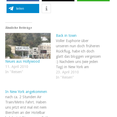
teilen
Ähnliche Beiträge
Back in town
Voller Euphorie über
unseren nun doch früheren
Rückflug, habe ich doch
glatt das bloggen vergessen
Neues aus Hollywood
:) Nachdem uns (wie jeden
11. April 2010
Tag) in New York am
In "Reisen"
Flughafen gesagt wurde
23. April 2010
dass alle früheren Flüge
In "Reisen"
ausgebucht seien, haben wir
es trotzdem noch mal in
In New York angekommen
Philly versucht und
nach ca. 2 Stunden Air
plötzlich, wie durch ein
Train/Metro Fahrt. Haben
Wunder, waren…
uns jetzt erst mal mit nem
Bierchen an der Hotelbar