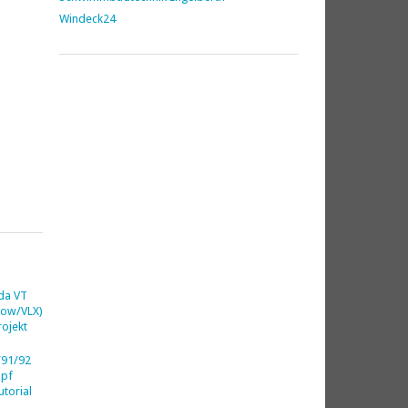
Windeck24
da VT
dow/VLX)
ojekt
91/92
opf
utorial