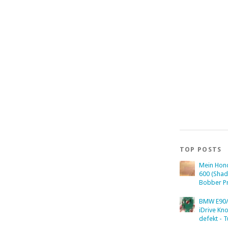
TOP POSTS
Mein Hon
600 (Sha
Bobber Pr
BMW E90/
iDrive Kn
defekt - T