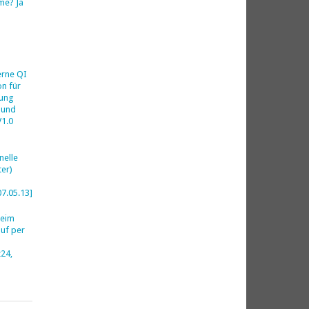
me? Ja
h
erne QI
on für
ung
 und
V1.0
nelle
er)
07.05.13]
beim
uf per
24,