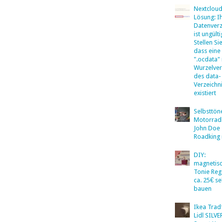
Nextclou
Lösung: I
Datenverz
ist ungülti
Stellen Sie
dass eine
".ocdata"
Wurzelver
des data-
Verzeichn
existiert
Selbsttö
Motorradb
John Doe
Roadking 
DIY:
magnetis
Tonie Reg
ca. 25€ se
bauen
Ikea Tradf
Lidl SILV