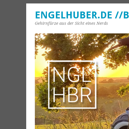
ENGELHUBER.DE //
Gehirnfürze aus der Sicht eines Nerds