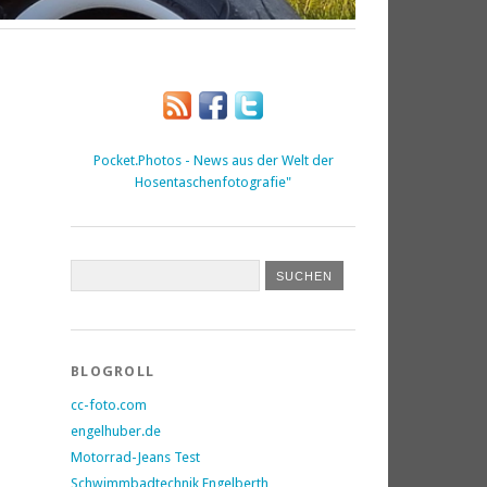
Pocket.Photos - News aus der Welt der
Hosentaschenfotografie"
BLOGROLL
cc-foto.com
engelhuber.de
Motorrad-Jeans Test
Schwimmbadtechnik Engelberth