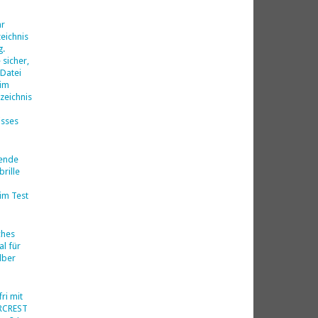
d
hr
eichnis
g.
 sicher,
 Datei
 im
zeichnis
isses
nende
rille
im Test
ches
al für
lber
ri mit
ERCREST