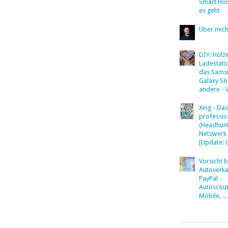
Smart Ho
es geht
Über mic
DIY: Hölz
Ladestati
das Sams
Galaxy S6
andere - 
Xing - Das
professio
(Headhunt
Netzwerk
[Update: 
Vorsicht 
Autoverka
PayPal -
Autoscout
Mobile, ...