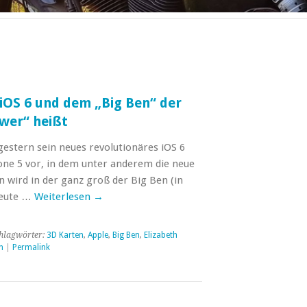
iOS 6 und dem „Big Ben“ der
wer“ heißt
 gestern sein neues revolutionäres iOS 6
e 5 vor, in dem unter anderem die neue
wird in der ganz groß der Big Ben (in
 heute …
Weiterlesen
→
hlagwörter:
3D Karten
,
Apple
,
Big Ben
,
Elizabeth
n
|
Permalink