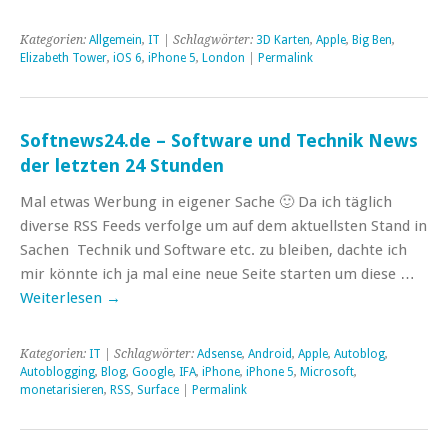
Kategorien:
Allgemein
,
IT
| Schlagwörter:
3D Karten
,
Apple
,
Big Ben
,
Elizabeth Tower
,
iOS 6
,
iPhone 5
,
London
|
Permalink
Softnews24.de – Software und Technik News
der letzten 24 Stunden
Mal etwas Werbung in eigener Sache 🙂 Da ich täglich
diverse RSS Feeds verfolge um auf dem aktuellsten Stand in
Sachen Technik und Software etc. zu bleiben, dachte ich
mir könnte ich ja mal eine neue Seite starten um diese …
Weiterlesen
→
Kategorien:
IT
| Schlagwörter:
Adsense
,
Android
,
Apple
,
Autoblog
,
Autoblogging
,
Blog
,
Google
,
IFA
,
iPhone
,
iPhone 5
,
Microsoft
,
monetarisieren
,
RSS
,
Surface
|
Permalink