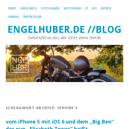
START
ÜBER MICH
FOTOGRAFIE
MOTORRAD
IT
DIY
REISEN
UMBAU
IMPRESSUM
ENGELHUBER.DE //BLOG
Gehirnfürze aus der Sicht eines Nerds
SCHLAGWORT-ARCHIVE:
IPHONE 5
vom iPhone 5 mit iOS 6 und dem „Big Ben“
der nun „Elizabeth Tower“ heißt