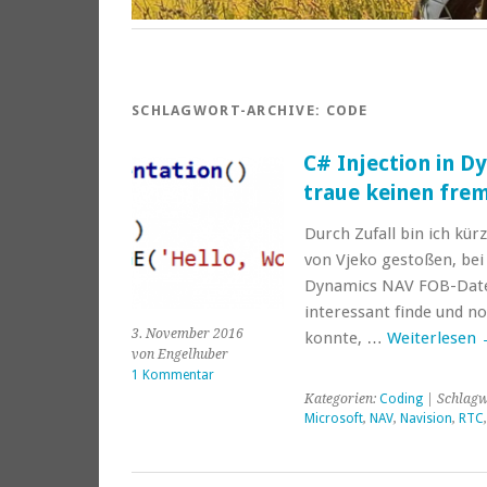
SCHLAGWORT-ARCHIVE:
CODE
C# Injection in 
traue keinen fre
Durch Zufall bin ich kür
von Vjeko gestoßen, bei
Dynamics NAV FOB-Datei
interessant finde und n
3. November 2016
konnte, …
Weiterlesen
von Engelhuber
1 Kommentar
Kategorien:
Coding
| Schlagw
Microsoft
,
NAV
,
Navision
,
RTC