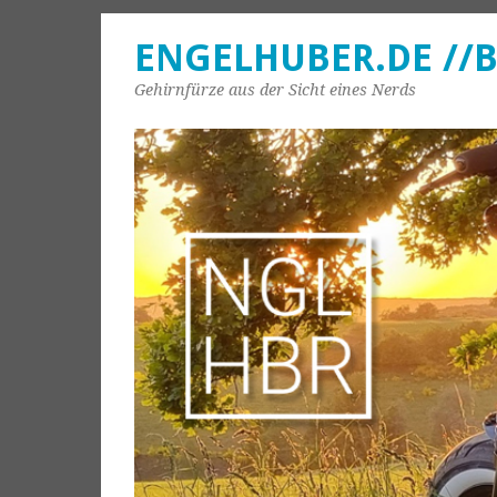
ENGELHUBER.DE //
Gehirnfürze aus der Sicht eines Nerds