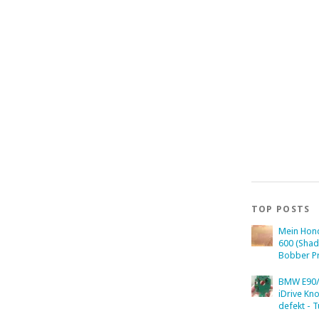
TOP POSTS
Mein Hon
600 (Sha
Bobber Pr
BMW E90/
iDrive Kn
defekt - T