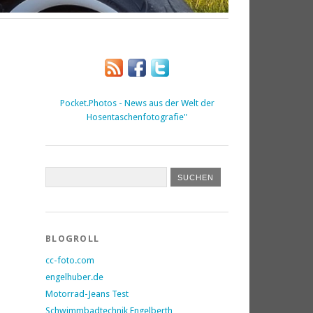
Pocket.Photos - News aus der Welt der
Hosentaschenfotografie"
BLOGROLL
cc-foto.com
engelhuber.de
Motorrad-Jeans Test
Schwimmbadtechnik Engelberth