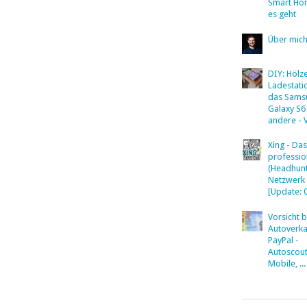
Smart Ho
es geht
Über mic
DIY: Hölz
Ladestati
das Sams
Galaxy S6
andere - 
Xing - Das
professio
(Headhunt
Netzwerk
[Update: 
Vorsicht 
Autoverka
PayPal -
Autoscout
Mobile, ...