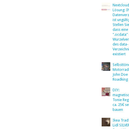
Nextclou
Lösung: I
Datenverz
ist ungülti
Stellen Sie
dass eine
".ocdata"
Wurzelver
des data-
Verzeichn
existiert
Selbsttö
Motorradb
John Doe
Roadking 
DIY:
magnetis
Tonie Reg
ca. 25€ se
bauen
Ikea Tradf
Lidl SILV