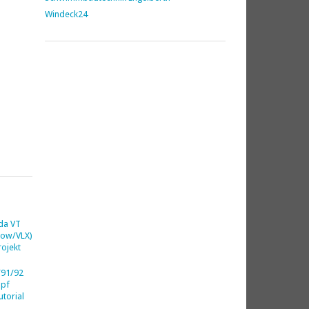
Windeck24
da VT
dow/VLX)
ojekt
91/92
opf
utorial