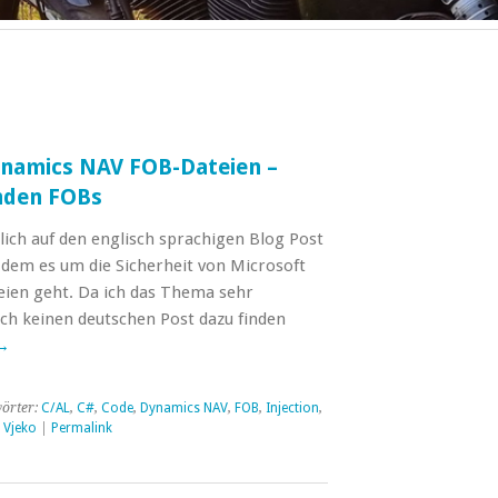
Dynamics NAV FOB-Dateien –
mden FOBs
zlich auf den englisch sprachigen Blog Post
 dem es um die Sicherheit von Microsoft
en geht. Da ich das Thema sehr
och keinen deutschen Post dazu finden
→
örter:
C/AL
,
C#
,
Code
,
Dynamics NAV
,
FOB
,
Injection
,
,
Vjeko
|
Permalink