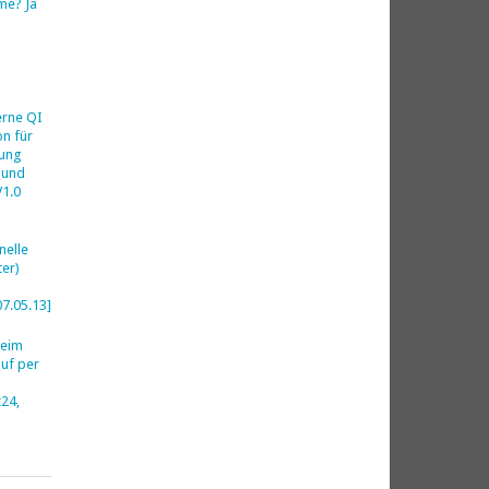
me? Ja
h
erne QI
on für
ung
 und
V1.0
nelle
er)
07.05.13]
beim
uf per
24,