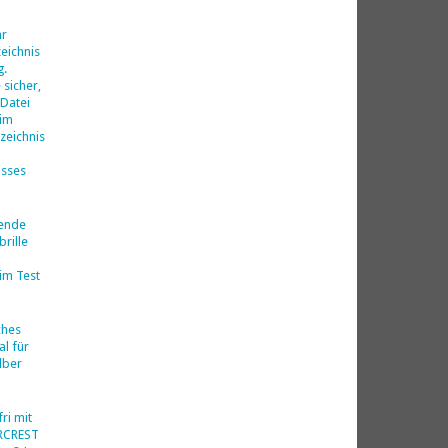
d
hr
eichnis
g.
 sicher,
 Datei
 im
zeichnis
isses
nende
rille
im Test
ches
al für
lber
ri mit
ERCREST