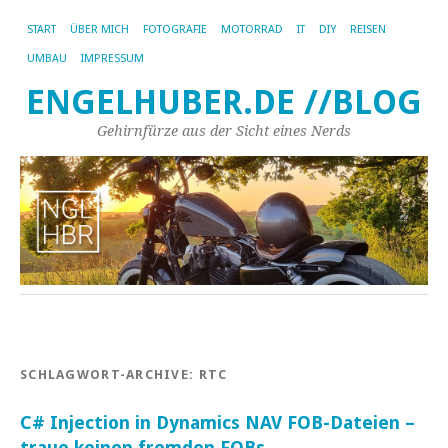
START
ÜBER MICH
FOTOGRAFIE
MOTORRAD
IT
DIY
REISEN
UMBAU
IMPRESSUM
ENGELHUBER.DE //BLOG
Gehirnfürze aus der Sicht eines Nerds
SCHLAGWORT-ARCHIVE:
RTC
C# Injection in Dynamics NAV FOB-Dateien –
traue keinen fremden FOBs