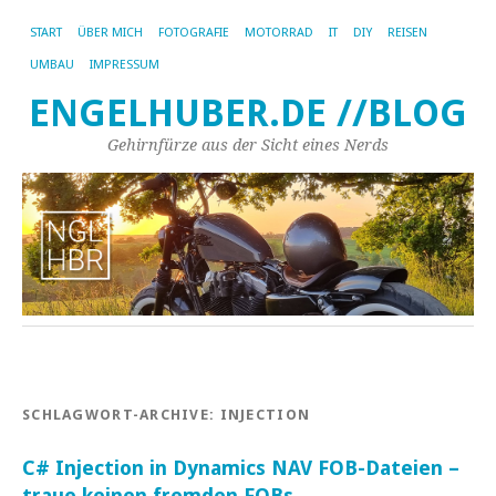
START
ÜBER MICH
FOTOGRAFIE
MOTORRAD
IT
DIY
REISEN
UMBAU
IMPRESSUM
ENGELHUBER.DE //BLOG
Gehirnfürze aus der Sicht eines Nerds
SCHLAGWORT-ARCHIVE:
INJECTION
C# Injection in Dynamics NAV FOB-Dateien –
traue keinen fremden FOBs