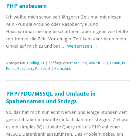
PHP ansteuern
Ich wollte mich schon seit längerer Zeit mal mit diesen
Mini-PCs ala Arduino oder Raspberry PI und
Hausautomatisierung beschäftigen, aber irgend wie fehlte
mir immer die Zeit. Vor einiger Zeit kam aber dann mein
Onkel auf mich zu und bat …
Weiterlesen
→
Kategorien:
Coding
,
IT
| Schlagwörter:
Arduino
,
AVR-NET-IO
,
E2000
,
PHP
,
Pollin
,
Raspberry PI
,
Telnet
|
Permalink
PHP/PDO/MSSQL und Umlaute in
Spaltennamen und Strings
So, das hat mich nun echt Nerven und einige Stunden Zeit
gekostet, aber ich wollte einfach dahinter steigen. Ziel war
es ein simples SQL Update Query mittels PHP auf einer
MSSQL Datenbank auszuführen. Das Problem dabei, ein